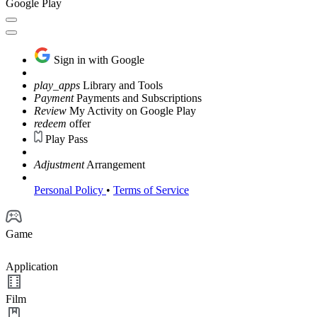
Google Play
Sign in with Google
play_apps
Library and Tools
Payment
Payments and Subscriptions
Review
My Activity on Google Play
redeem
offer
Play Pass
Adjustment
Arrangement
Personal Policy
•
Terms of Service
Game
Application
Film