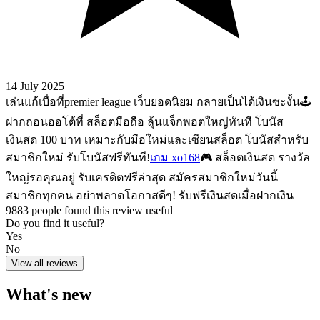
14 July 2025
เล่นแก้เบื่อที่premier league เว็บยอดนิยม กลายเป็นได้เงินซะงั้น🕹️
ฝากถอนออโต้ที่ สล็อตมือถือ ลุ้นแจ็กพอตใหญ่ทันที โบนัส
เงินสด 100 บาท เหมาะกับมือใหม่และเซียนสล็อต โบนัสสำหรับ
สมาชิกใหม่ รับโบนัสฟรีทันที!
เกม xo168
🎮 สล็อตเงินสด รางวัล
ใหญ่รอคุณอยู่ รับเครดิตฟรีล่าสุด สมัครสมาชิกใหม่วันนี้
สมาชิกทุกคน อย่าพลาดโอกาสดีๆ! รับฟรีเงินสดเมื่อฝากเงิน
9883 people found this review useful
Do you find it useful?
Yes
No
View all reviews
What's new