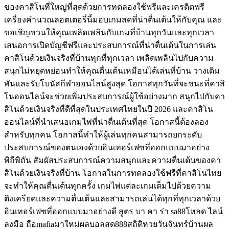
ของคาสิโนที่ใหญ่ที่สุดด้วยการทดลองใช้ฟรีและเครดิตฟรี
เครื่องคำนวณลอตเตอรี่นี้มอบเกมสดที่น่าตื่นเต้นให้กับคุณ และ
ขอเชิญชวนให้คุณเพลิดเพลินกับเกมที่บ้านทุกวันและทุกเวลา
เสนอการเปิดบัญชีฟรีและประสบการณ์ที่น่าตื่นเต้นในการเล่น
คาสิโนด้วยเงินจริงที่บ้านทุกที่ทุกเวลา เพลิดเพลินไปกับความ
สนุกไม่หยุดหย่อนทำให้คุณตื่นเต้นเหมือนได้เล่นที่บ้าน วางเดิม
พันและรับโบนัสกีฬาออนไลน์สูงสุด โอกาสทุกวันที่จะชนะที่คาสิ
โนออนไลน์จะช่วยเพิ่มประสบการณ์ผู้ใช้อย่างมาก สนุกไปกับคา
สิโนด้วยเงินจริงที่ดีที่สุดในประเทศไทยในปี 2026 และคาสิโน
ออนไลน์ที่นำเสนอเกมไพ่ที่น่าตื่นเต้นที่สุด โอกาสนี้ต้องลอง
สำหรับทุกคน โอกาสนี้ทำให้ผู้เล่นทุกคนสามารถยกระดับ
ประสบการณ์ของตนเองด้วยอินเทอร์เฟซที่ออกแบบมาอย่าง
พิถีพิถัน สัมผัสประสบการณ์ความสนุกและความตื่นเต้นของคา
สิโนด้วยเงินจริงที่บ้าน โอกาสในการทดลองใช้ฟรีที่คาสิโนไทย
จะทำให้คุณตื่นเต้นทุกครั้ง เกมไพ่แต่ละเกมเต็มไปด้วยความ
ตึงเครียดและความตื่นเต้นและสามารถเล่นได้ทุกที่ทุกเวลาด้วย
อินเทอร์เฟซที่ออกแบบมาอย่างดี สูตร บา คา ร่า sa88โหลด ไลน์
ลงมือ ถือmafiaมาใหม่ผลบอลสด888สถิติหวยวันจันทร์บ้านผล