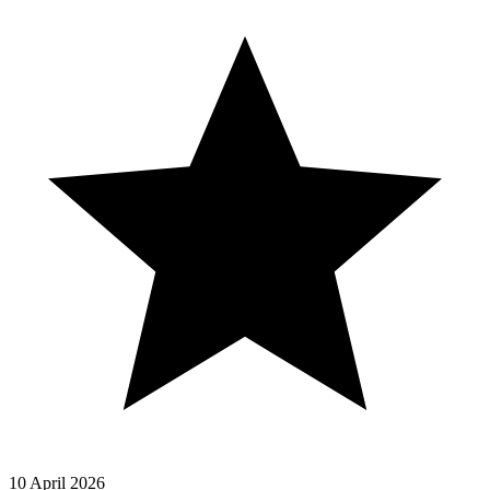
10 April 2026