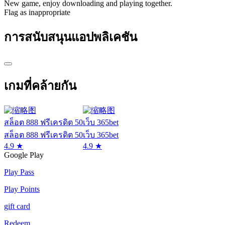
New game, enjoy downloading and playing together.
Flag as inappropriate
การสนับสนุนแอปพลิเคชัน
เกมที่คล้ายกัน
สล็อต 888 ฟรีเครดิต 50
เว็บ 365bet
สล็อต 888 ฟรีเครดิต 50
เว็บ 365bet
4.9 ★
4.9 ★
Google Play
Play Pass
Play Points
gift card
Redeem