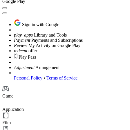
Google Play
Sign in with Google
play_apps
Library and Tools
Payment
Payments and Subscriptions
Review
My Activity on Google Play
redeem
offer
Play Pass
Adjustment
Arrangement
Personal Policy
•
Terms of Service
Game
Application
Film