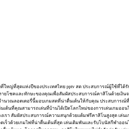
่ใหญ่ที่สุดแห่งปีของประเทศไทย pptv สด ประสบการณ์ผู้ใช้ที่ได้
ทายโชคและทักษะของคุณเพื่อสัมผัสประสบการณ์คาสิโนด้วยเงินจริงท
งคำนวณลอตเตอรี่นี้มอบเกมสดที่น่าตื่นเต้นให้กับคุณ ประสบการณ์ที
าตื่นเต้นที่คุณสามารถเล่นที่บ้านได้เปิดโลกใหม่ของการเล่นเกมออน
์ของเรา สัมผัสประสบการณ์ความสนุกด้วยแต้มฟรีคาสิโนสูงสุด เล่น
็วด้วยเกมไพ่ที่น่าตื่นเต้นที่สุด เล่นเดิมพันและรับโบนัสกีฬาออนไลน