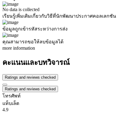
No data is collected
เรียนรู้เพิ่มเติมเกี่ยวกับวิธีที่นักพัฒนาประกาศคอลเลกชัน
ข้อมูลถูกเข้ารหัสระหว่างการส่ง
คุณสามารถขอให้ลบข้อมูลได้
more information
คะแนนและบทวิจารณ์
Ratings and reviews checked
Ratings and reviews checked
โทรศัพท์
แท็บเล็ต
4.9