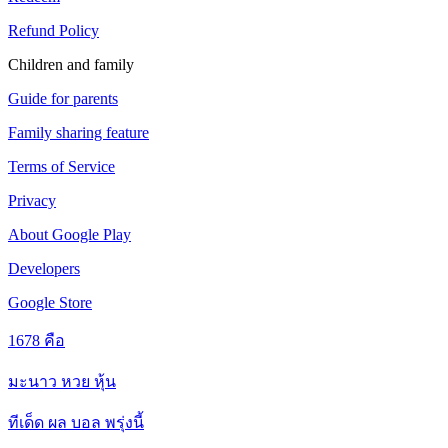
Refund Policy
Children and family
Guide for parents
Family sharing feature
Terms of Service
Privacy
About Google Play
Developers
Google Store
1678 คือ
มะนาว หวย หุ้น
ทีเด็ด ผล บอล พรุ่งนี้