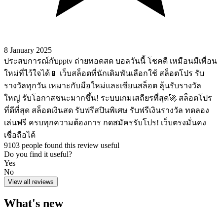
8 January 2025
ประสบการณ์กับpptv ถ่ายทอดสด บอลวันนี้ โชคดี เหมือนมีเพื่อน
ใหม่ที่ไว้ใจได้📱 เว็บสล็อตที่นักเดิมพันเลือกใช้ สล็อตโปร รับ
รางวัลทุกวัน เหมาะกับมือใหม่และเซียนสล็อต ลุ้นรับรางวัล
ใหญ่ รับโอกาสชนะมากขึ้น! ระบบเกมเสถียรที่สุด🚀 สล็อตโปร
ที่ดีที่สุด สล็อตเงินสด รับฟรีสปินพิเศษ รับฟรีเงินรางวัล ทดลอง
เล่นฟรี ครบทุกความต้องการ กดสมัครรับโปร! เว็บตรงมั่นคง
เชื่อถือได้
9103 people found this review useful
Do you find it useful?
Yes
No
View all reviews
What's new