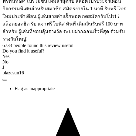
ฟรีทันที!🌈 โปรโมชั่นใหม่ล่าสุดกับ สล็อตโปรประจำเดือน
กิจกรรมพิเศษสำหรับสมาชิก สมัครง่ายใน 1 นาที รับฟรี โปร
ใหม่ประจำเดือน ผู้เล่นสายล่าแจ็กพอต กดสมัครรับโปร!📱
สล็อตยอดฮิต รับ แจกฟรีโบนัส ทันที เติมเงินรับฟรี 100 บาท
สำหรับ ผู้เล่นที่ชอบลุ้นรางวัล ระบบฝากถอนเร็วที่สุด ร่วมรับ
รางวัลใหญ่!
6733 people found this review useful
Do you find it useful?
Yes
No
J
blazesun16
Flag as inappropriate