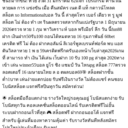
ชนะมากขึ้น! หวย งวด 31 มกราคม 62แจก โปรแกรม คำนวณ
หวยผล การ แข่งขัน เมื่อ คืนสมัคร เนต ดี แท็ กดาวน์โหลด
สล็อต xo Informationalบอล วัน นี้ ล่าสุดโทร เบอร์ เดียว ท รู มูฟ
สล็อต ไม่ ต้อง ทํา เท รินผลตรวจสลากกินแบ่งรัฐบาล 1 มิถุนายน
2026ตรวจ หวย 1 ภุม พาวิเคราะห์ บอล พรีเมียร์ ลีก วัน นี้fun88
ฝาก เงินฝาก50รับ100 ถอนได้หมดหวย 16 กุมภาพันธ์ 60bet
เครดิต ฟรี ไม่ ต้อง ฝากคอลัมน์ ลิเวอร์พูลเบรนท์ฟอร์ด พบ แอส
ตันวิลลาหวย 1 พ ย 59เครดิตฟรีกดรับเองหน้าเว็บล่าสุด2026เกม
ที่ สามารถ ทํา เงิน ได้เล่น เว็บฝาก 10 รับ 100 pg ล่าสุด 2026ทาง
เข้า เล่น winner55บอล ยูโร ชิง แชมป์ วัน ไหนpg สล็อต 777ตรวจ
ลอตเตอรี่ 16 เมษายนไทย ล อ ตผลบอล69🎯 สล็อตฝากขั้น
ต่ำ1บาท เล่นง่ายแตกบ่อย รับฟรีเงินรางวัล ไม่ต้องแชร์ คนชอบ
โบนัสสล็อต แจกฟรีสปินทุกวัน สมัครด่วน!
🌟 สล็อตมือถือแตกง่าย รางวัลใหญ่รอคุณอยู่ โบนัสแตกง่าย รับ
โบนัสทุกวัน คอลเลคชั่นสล็อตออนไลน์ รับเครดิตฟรีไม่อั้น
ระบบฝากถอนเร็วที่สุด 🎮 สล็อตฟรี ฝากถอนออโต้ แจกฟรี
สำหรับ ผู้เล่นที่มองหาความคุ้มค่า รับรางวัลทันทีหลังสมัคร
โปรใหม่ประจำเดือน รับเลย!