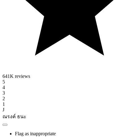
641K reviews
5
4
3
2
1
J
ณรงค์ ธนะ
Flag as inappropriate