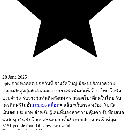
28 June 2025
pptv ถ่ายทอดสด บอลวันนี้ รางวัลใหญ่ มีระบบรักษาความ
ปลอดภัยสูงสุด♣️ สล็อตแตกง่าย แฟนพันธุ์แท้สล็อตไทย โบนัส
ประจำวัน รับรางวัลทันทีหลังสมัคร สล็อตโปรดีสุดในไทย รับ
เครดิตฟรีไม่อั้น
fafa456 สล็อต
♥️ สล็อตเว็บตรง พร้อม โบนัส
เงินสด 100 บาท สำหรับ ผู้เล่นที่มองหาความคุ้มค่า รับข้อเสนอ
พิเศษทุกวัน รับโอกาสชนะมากขึ้น! ระบบฝากถอนเร็วที่สุด
5151 people found this review useful