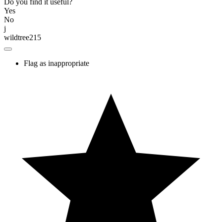
Do you find it useful?
Yes
No
j
wildtree215
Flag as inappropriate