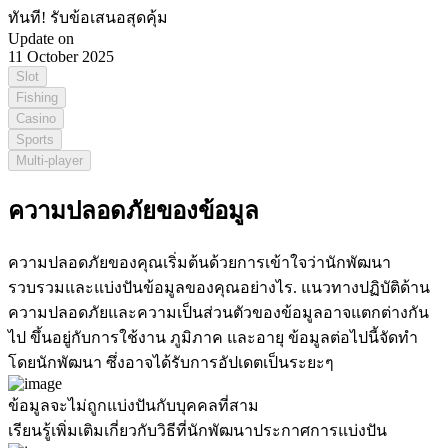
ทันที! รับข้อเสนอสุดคุ้ม
Update on
11 October 2025
Slot
Fishing
Casino
Sports
Multi-player
ความปลอดภัยของข้อมูล
ความปลอดภัยของคุณเริ่มต้นด้วยการเข้าใจว่านักพัฒนา
รวบรวมและแบ่งปันข้อมูลของคุณอย่างไร.
แนวทางปฏิบัติด้าน
ความปลอดภัยและความเป็นส่วนตัวของข้อมูลอาจแตกต่างกัน
ไป ขึ้นอยู่กับการใช้งาน ภูมิภาค และอายุ
ข้อมูลต่อไปนี้จัดทำ
โดยนักพัฒนา ซึ่งอาจได้รับการอัปเดตเป็นระยะๆ
ข้อมูลจะไม่ถูกแบ่งปันกับบุคคลที่สาม
เรียนรู้เพิ่มเติมเกี่ยวกับวิธีที่นักพัฒนาประกาศการแบ่งปัน