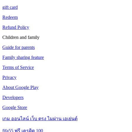
gift card
Redeem
Refund Policy
Children and family
Guide for parents
Family sharing feature
Terms of Service
Privacy
About Google Play
Developers
Google Store
เกม ออนไลน์ เว็บ ตรง ไมผ่าน เอเย่นต์
fifa55 ฟรี เครดิต 100