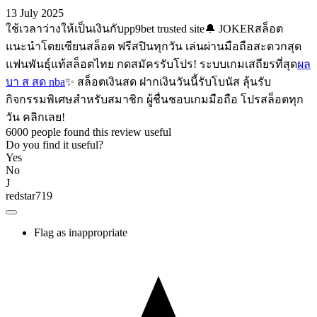
13 July 2025
ใช้เวลาว่างให้เป็นเงินกับpp9bet trusted site🔔 JOKERสล็อต
แนะนำโดยเซียนสล็อต ฟรีสปินทุกวัน เล่นผ่านมือถือสะดวกสุด
แฟนพันธุ์แท้สล็อตไทย กดสมัครรับโปร! ระบบเกมเสถียรที่สุด
ผล
บา ส สด nba
✨ สล็อตเงินสด ฝากเงินวันนี้รับโบนัส ลุ้นรับ
กิจกรรมพิเศษสำหรับสมาชิก ผู้ชื่นชอบเกมมือถือ โปรสล็อตทุก
วัน คลิกเลย!
6000 people found this review useful
Do you find it useful?
Yes
No
J
redstar719
Flag as inappropriate