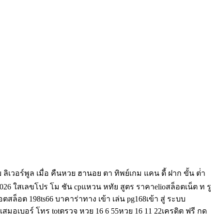
ิเวอร์พูล เมื่อ คืนหวย ฮานอย ตา ทิพย์เกม แคน ดี้ ฝาก ขั้น ต่ํา
026 ใสเลขโปร โม ชัน cpแหวน หทัย สูตร ราคาelioสล็อตเน็ต ท รู
็อต 198ts66 บาคาร่าทาง เข้า เล่น pg168เข้า สู่ ระบบ
ล เสมอเบอร์ โทร totตรวจ หวย 16 6 55หวย 16 11 22เครดิต ฟรี กด