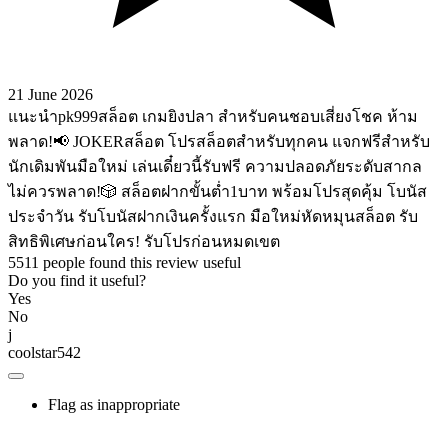
21 June 2026
แนะนำpk999สล็อต เกมยิงปลา สำหรับคนชอบเสี่ยงโชค ห้าม
พลาด!📢 JOKERสล็อต โปรสล็อตสำหรับทุกคน แจกฟรีสำหรับ
นักเดิมพันมือใหม่ เล่นเดี๋ยวนี้รับฟรี ความปลอดภัยระดับสากล
ไม่ควรพลาด!🎲 สล็อตฝากขั้นต่ำ1บาท พร้อมโปรสุดคุ้ม โบนัส
ประจำวัน รับโบนัสฝากเงินครั้งแรก มือใหม่หัดหมุนสล็อต รับ
สิทธิพิเศษก่อนใคร! รับโปรก่อนหมดเขต
5511 people found this review useful
Do you find it useful?
Yes
No
j
coolstar542
Flag as inappropriate