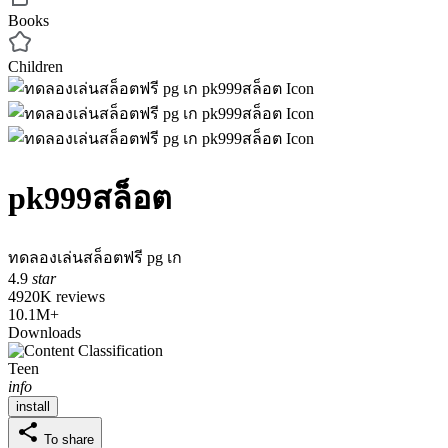
Books
Children
pk999สล็อต
ทดลองเล่นสล็อตฟรี pg เก
4.9
star
4920K reviews
10.1M+
Downloads
Teen
info
install
To share