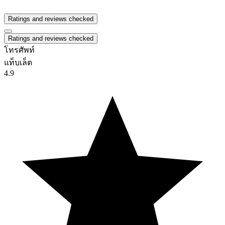
Ratings and reviews checked
Ratings and reviews checked
โทรศัพท์
แท็บเล็ต
4.9