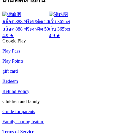
สล็อต 888 ฟรีเครดิต 50
เว็บ 365bet
สล็อต 888 ฟรีเครดิต 50
เว็บ 365bet
4.9 ★
4.9 ★
Google Play
Play Pass
Play Points
gift card
Redeem
Refund Policy
Children and family
Guide for parents
Family sharing feature
Terms of Service