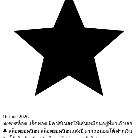
16 June 2026
pk999สล็อต แจ็คพอต มีคาสิโนสดให้เล่นเหมือนอยู่ที่มาเก๊าเลย
🔔 สล็อตยอดนิยม สล็อตยอดนิยมแห่งปี ฝากถอนออโต้ ฝากเงิน