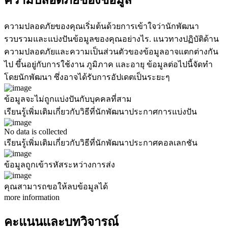
ความปลอดภัยของคุณเริ่มต้นด้วยการเข้าใจว่านักพัฒนา
รวบรวมและแบ่งปันข้อมูลของคุณอย่างไร.
แนวทางปฏิบัติด้าน
ความปลอดภัยและความเป็นส่วนตัวของข้อมูลอาจแตกต่างกัน
ไป ขึ้นอยู่กับการใช้งาน ภูมิภาค และอายุ
ข้อมูลต่อไปนี้จัดทำ
โดยนักพัฒนา ซึ่งอาจได้รับการอัปเดตเป็นระยะๆ
ข้อมูลจะไม่ถูกแบ่งปันกับบุคคลที่สาม
เรียนรู้เพิ่มเติมเกี่ยวกับวิธีที่นักพัฒนาประกาศการแบ่งปัน
No data is collected
เรียนรู้เพิ่มเติมเกี่ยวกับวิธีที่นักพัฒนาประกาศคอลเลกชัน
ข้อมูลถูกเข้ารหัสระหว่างการส่ง
คุณสามารถขอให้ลบข้อมูลได้
more information
คะแนนและบทวิจารณ์