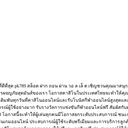
ีที่สุด pk789 สล็อต ฝาก ถอน ผ่าน วอ ล เล็ ต เชิญชวนคุณมาสนุก
วมการผจญภัยสุดมันส์ของเรา โอกาสคาสิโนในประเทศไทยจะทำให้คุณต
ๆ เดิมพันทุกวันที่คาสิโนออนไลน์และรับโบนัสกีฬาออนไลน์สูงสุดแ
ณ์ผู้ใช้อย่างมาก รับรางวัลการแข่งขันกีฬาออนไลน์ฟรี สัมผัสกั
2569 โอกาสนี้จะทำให้ผู้เล่นทุกคนมีโอกาสยกระดับประสบการณ์ ชน
่นเกมออนไลน์ ประสบการณ์ผู้ใช้ระดับพรีเมียมและการบริการลูกค้า