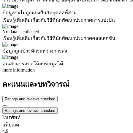
ข้อมูลจะไม่ถูกแบ่งปันกับบุคคลที่สาม
เรียนรู้เพิ่มเติมเกี่ยวกับวิธีที่นักพัฒนาประกาศการแบ่งปัน
No data is collected
เรียนรู้เพิ่มเติมเกี่ยวกับวิธีที่นักพัฒนาประกาศคอลเลกชัน
ข้อมูลถูกเข้ารหัสระหว่างการส่ง
คุณสามารถขอให้ลบข้อมูลได้
more information
คะแนนและบทวิจารณ์
Ratings and reviews checked
Ratings and reviews checked
โทรศัพท์
แท็บเล็ต
4.9