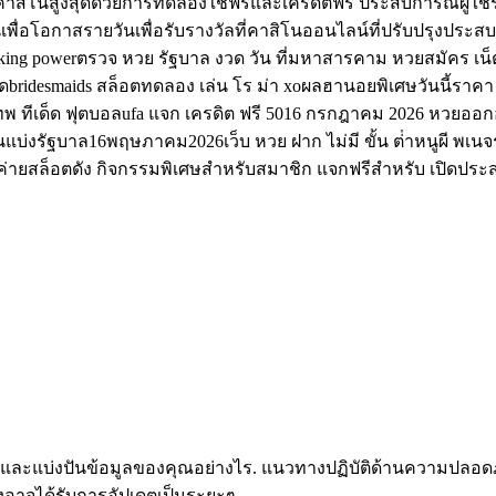
สิโนสูงสุดด้วยการทดลองใช้ฟรีและเครดิตฟรี ประสบการณ์ผู้ใช้ระ
อโอกาสรายวันเพื่อรับรางวัลที่คาสิโนออนไลน์ที่ปรับปรุงประสบการ
g powerตรวจ หวย รัฐบาล งวด วัน ที่มหาสารคาม หวยสมัคร เน็ต ดี 
esmaids สล็อตทดลอง เล่น โร ม่า xoผลฮานอยพิเศษวันนี้ราคา ทอง 0
ร่าเทพ ทีเด็ด ฟุตบอลufa แจก เครดิต ฟรี 5016 กรกฎาคม 2026 หวยอ
กินแบ่งรัฐบาล16พฤษภาคม2026เว็บ หวย ฝาก ไม่มี ขั้น ต่ําหนูผี พเนจ
ค่ายสล็อตดัง กิจกรรมพิเศษสำหรับสมาชิก แจกฟรีสำหรับ เปิดประส
และแบ่งปันข้อมูลของคุณอย่างไร.
แนวทางปฏิบัติด้านความปลอดภั
่งอาจได้รับการอัปเดตเป็นระยะๆ