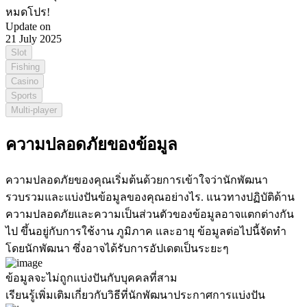
หมดโปร!
Update on
21 July 2025
Slot
Fishing
Casino
Sports
Multi-player
ความปลอดภัยของข้อมูล
ความปลอดภัยของคุณเริ่มต้นด้วยการเข้าใจว่านักพัฒนา
รวบรวมและแบ่งปันข้อมูลของคุณอย่างไร.
แนวทางปฏิบัติด้าน
ความปลอดภัยและความเป็นส่วนตัวของข้อมูลอาจแตกต่างกัน
ไป ขึ้นอยู่กับการใช้งาน ภูมิภาค และอายุ
ข้อมูลต่อไปนี้จัดทำ
โดยนักพัฒนา ซึ่งอาจได้รับการอัปเดตเป็นระยะๆ
ข้อมูลจะไม่ถูกแบ่งปันกับบุคคลที่สาม
เรียนรู้เพิ่มเติมเกี่ยวกับวิธีที่นักพัฒนาประกาศการแบ่งปัน