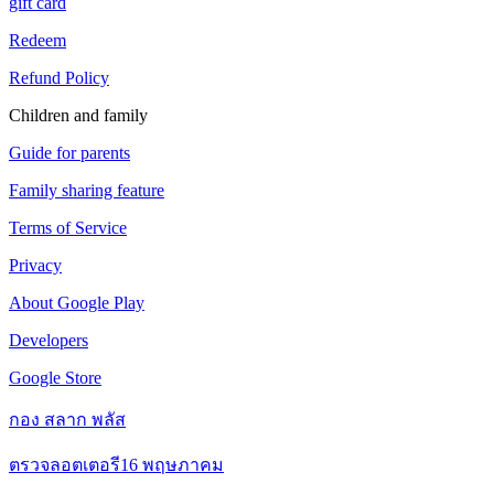
gift card
Redeem
Refund Policy
Children and family
Guide for parents
Family sharing feature
Terms of Service
Privacy
About Google Play
Developers
Google Store
กอง สลาก พลัส
ตรวจลอตเตอรี16 พฤษภาคม