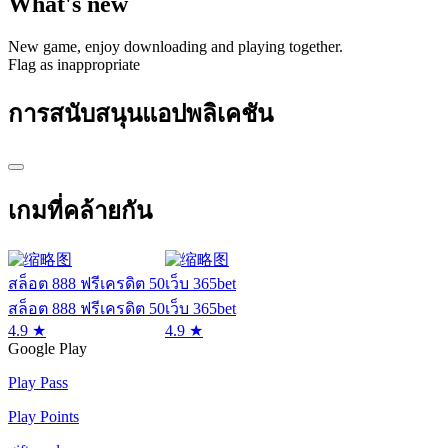
What's new
New game, enjoy downloading and playing together.
Flag as inappropriate
การสนับสนุนแอปพลิเคชัน
เกมที่คล้ายกัน
สล็อต 888 ฟรีเครดิต 50
เว็บ 365bet
สล็อต 888 ฟรีเครดิต 50
เว็บ 365bet
4.9 ★
4.9 ★
Google Play
Play Pass
Play Points