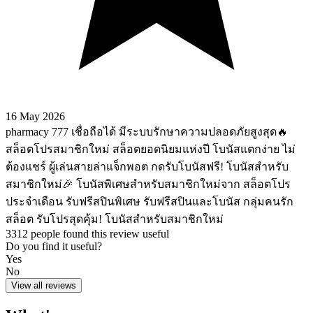
16 May 2026
pharmacy 777 เชื่อถือได้ มีระบบรักษาความปลอดภัยสูงสุด🔥
สล็อตโปรสมาชิกใหม่ สล็อตยอดนิยมแห่งปี โบนัสแตกง่าย ไม่
ต้องแชร์ ผู้เล่นสายล่าแจ็กพอต กดรับโบนัสฟรี! โบนัสสำหรับ
สมาชิกใหม่🎉 โบนัสพิเศษสำหรับสมาชิกใหม่จาก สล็อตโปร
ประจำเดือน รับฟรีสปินพิเศษ รับฟรีสปินและโบนัส กลุ่มคนรัก
สล็อต รับโปรสุดคุ้ม! โบนัสสำหรับสมาชิกใหม่
3312 people found this review useful
Do you find it useful?
Yes
No
View all reviews