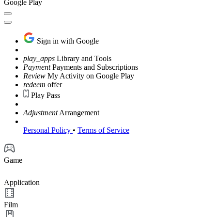
Google Play
Sign in with Google
play_apps
Library and Tools
Payment
Payments and Subscriptions
Review
My Activity on Google Play
redeem
offer
Play Pass
Adjustment
Arrangement
Personal Policy
•
Terms of Service
Game
Application
Film