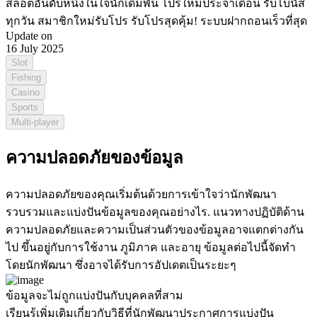
สล็อตอันดับหนึ่งในใจนักเดิมพัน โปรใหม่ประจำเดือน รับโบนัส
ทุกวัน สมาชิกใหม่รับโปร รับโปรสุดคุ้ม! ระบบฝากถอนเร็วที่สุด
Update on
16 July 2025
Slot
Fishing
Casino
Sports
Multi-player
ความปลอดภัยของข้อมูล
ความปลอดภัยของคุณเริ่มต้นด้วยการเข้าใจว่านักพัฒนา
รวบรวมและแบ่งปันข้อมูลของคุณอย่างไร.
แนวทางปฏิบัติด้าน
ความปลอดภัยและความเป็นส่วนตัวของข้อมูลอาจแตกต่างกัน
ไป ขึ้นอยู่กับการใช้งาน ภูมิภาค และอายุ
ข้อมูลต่อไปนี้จัดทำ
โดยนักพัฒนา ซึ่งอาจได้รับการอัปเดตเป็นระยะๆ
ข้อมูลจะไม่ถูกแบ่งปันกับบุคคลที่สาม
เรียนรู้เพิ่มเติมเกี่ยวกับวิธีที่นักพัฒนาประกาศการแบ่งปัน