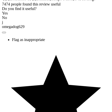
7474 people found this review useful
Do you find it useful?
Yes
No
j
omegadog629
Flag as inappropriate