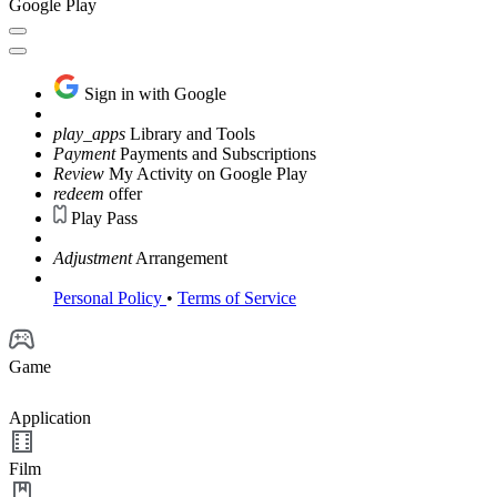
Google Play
Sign in with Google
play_apps
Library and Tools
Payment
Payments and Subscriptions
Review
My Activity on Google Play
redeem
offer
Play Pass
Adjustment
Arrangement
Personal Policy
•
Terms of Service
Game
Application
Film