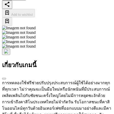
Add to wishlist
เกี่ยวกับเกมนี้
การทดลองใช้ฟรีช่วยปรับปรุงประสบการณ์ผู้ใช้ได้อย่างมากทุก
ที่ทุกเวลา ไม่ว่าคุณจะเป็นมือใหม่หรือนักพนันที่มีประสบการณ์
เพลิดเพลินไปกับชัยชนะครั้งใหญ่โดยไม่มีการหยุดชะงักด้วย
การเข้าถึงคาสิโนประเทศไทยไม่จำกัดวัน รับโอกาสชนะที่คาสิ
โนออนไลน์ทุกวันด้วยอินเทอร์เฟซที่ออกแบบมาอย่างดีและมีคา