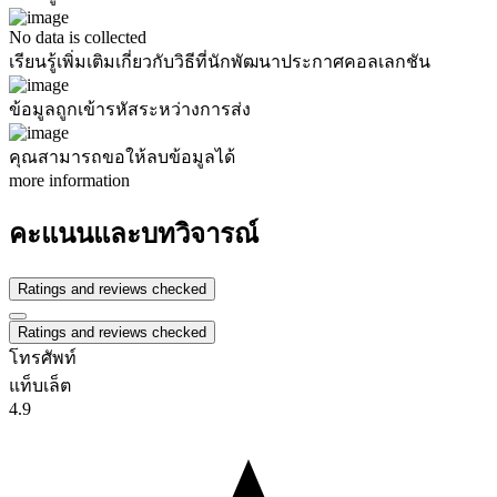
No data is collected
เรียนรู้เพิ่มเติมเกี่ยวกับวิธีที่นักพัฒนาประกาศคอลเลกชัน
ข้อมูลถูกเข้ารหัสระหว่างการส่ง
คุณสามารถขอให้ลบข้อมูลได้
more information
คะแนนและบทวิจารณ์
Ratings and reviews checked
Ratings and reviews checked
โทรศัพท์
แท็บเล็ต
4.9