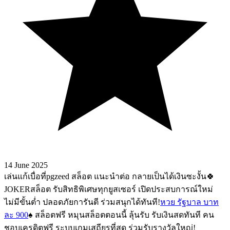
14 June 2025
เล่นแก้เบื่อที่pgzeed สล็อต แนะนำต่อ กลายเป็นได้เงินซะงั้น🍀
JOKERสล็อต รับสิทธิพิเศษทุกยูสเซอร์ เปิดประสบการณ์ใหม่
ไม่มีขั้นต่ำ ปลอดภัยการันตี ร่วมสนุกได้ทันที!
หวย รัฐบาล บาท
ละ 900
♠️ สล็อตฟรี หมุนสล็อตตอนนี้ ลุ้นรับ รับเงินสดทันที คน
ชอบเครดิตฟรี ระบบเกมเสถียรที่สุด ร่วมรับรางวัลใหญ่!