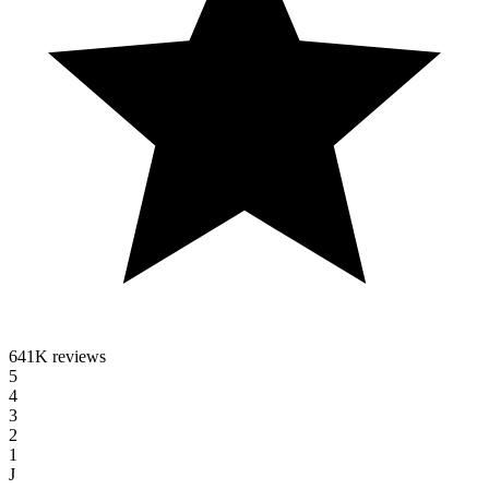
641K reviews
5
4
3
2
1
J