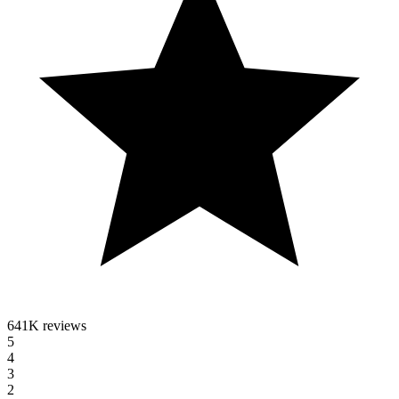
641K reviews
5
4
3
2