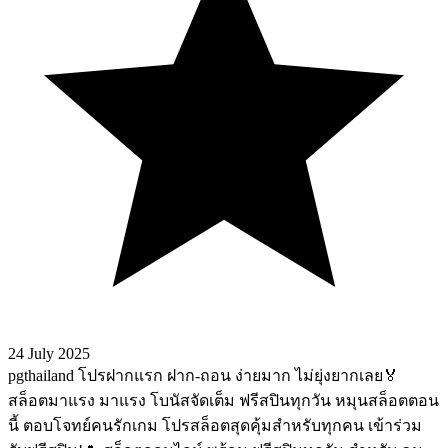
24 July 2025
pgthailand โปรฝากแรก ฝาก-ถอน ง่ายมาก ไม่ยุ่งยากเลย🏅
สล็อตมาแรง มาแรง โบนัสจัดเต็ม ฟรีสปินทุกวัน หมุนสล็อตตอน
นี้ ตอบโจทย์คนรักเกม โปรสล็อตสุดคุ้มสำหรับทุกคน เข้าร่วม