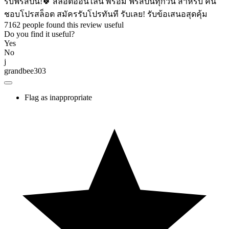
รับฟรีสปิน!🍀 สล็อตออนไลน์ พร้อม ฟรีสปินทุกวัน สำหรับ คน
ชอบโปรสล็อต สมัครรับโปรทันที รับเลย! รับข้อเสนอสุดคุ้ม
7162 people found this review useful
Do you find it useful?
Yes
No
j
grandbee303
Flag as inappropriate