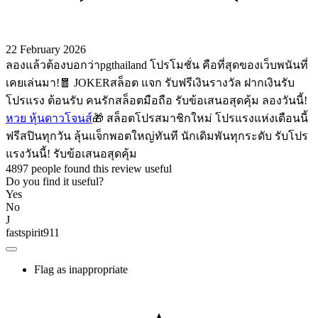
22 February 2026
ลองแล้วต้องบอกว่าpgthailand โปรโมชั่น คือที่สุดของเว็บพนันที่
เคยเล่นมา!🧧 JOKERสล็อต แจก รับฟรีเงินรางวัล ฝากเงินรับ
โปรแรง ต้อนรับ คนรักสล็อตมือถือ รับข้อเสนอสุดคุ้ม ลองวันนี้!
หวย หุ้นดาวโจนส์
🎁 สล็อตโปรสมาชิกใหม่ โปรแรงแห่งเดือนนี้
ฟรีสปินทุกวัน ลุ้นแจ็กพอตใหญ่ทันที นักเดิมพันทุกระดับ รับโปร
แรงวันนี้! รับข้อเสนอสุดคุ้ม
4897 people found this review useful
Do you find it useful?
Yes
No
J
fastspirit911
Flag as inappropriate