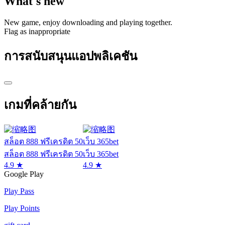
What's new
New game, enjoy downloading and playing together.
Flag as inappropriate
การสนับสนุนแอปพลิเคชัน
เกมที่คล้ายกัน
สล็อต 888 ฟรีเครดิต 50
เว็บ 365bet
สล็อต 888 ฟรีเครดิต 50
เว็บ 365bet
4.9 ★
4.9 ★
Google Play
Play Pass
Play Points