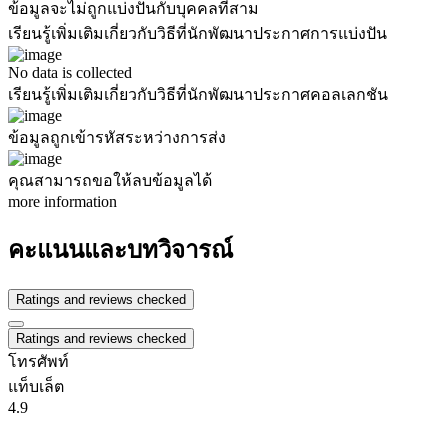
ข้อมูลจะไม่ถูกแบ่งปันกับบุคคลที่สาม
เรียนรู้เพิ่มเติมเกี่ยวกับวิธีที่นักพัฒนาประกาศการแบ่งปัน
No data is collected
เรียนรู้เพิ่มเติมเกี่ยวกับวิธีที่นักพัฒนาประกาศคอลเลกชัน
ข้อมูลถูกเข้ารหัสระหว่างการส่ง
คุณสามารถขอให้ลบข้อมูลได้
more information
คะแนนและบทวิจารณ์
Ratings and reviews checked
Ratings and reviews checked
โทรศัพท์
แท็บเล็ต
4.9