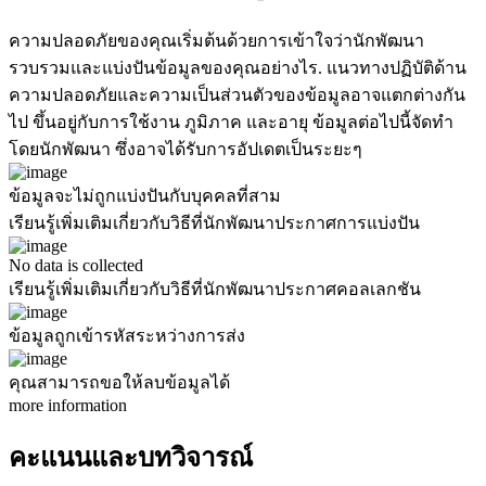
ความปลอดภัยของคุณเริ่มต้นด้วยการเข้าใจว่านักพัฒนา
รวบรวมและแบ่งปันข้อมูลของคุณอย่างไร.
แนวทางปฏิบัติด้าน
ความปลอดภัยและความเป็นส่วนตัวของข้อมูลอาจแตกต่างกัน
ไป ขึ้นอยู่กับการใช้งาน ภูมิภาค และอายุ
ข้อมูลต่อไปนี้จัดทำ
โดยนักพัฒนา ซึ่งอาจได้รับการอัปเดตเป็นระยะๆ
ข้อมูลจะไม่ถูกแบ่งปันกับบุคคลที่สาม
เรียนรู้เพิ่มเติมเกี่ยวกับวิธีที่นักพัฒนาประกาศการแบ่งปัน
No data is collected
เรียนรู้เพิ่มเติมเกี่ยวกับวิธีที่นักพัฒนาประกาศคอลเลกชัน
ข้อมูลถูกเข้ารหัสระหว่างการส่ง
คุณสามารถขอให้ลบข้อมูลได้
more information
คะแนนและบทวิจารณ์