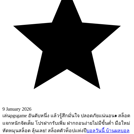
9 January 2026
เล่นpgsgame อันดับหนึ่ง แล้วรู้สึกมั่นใจ ปลอดภัยแน่นอน♦️ สล็อต
แจกหนักจัดเต็ม โปรฝากรับเพิ่ม ฝากถอนง่ายไม่มีขั้นต่ำ มือใหม่
หัดหมุนสล็อต ลุ้นเลย! สล็อตตัวท็อปแห่งปี
บอลวันนี้ บ้านผลบอล