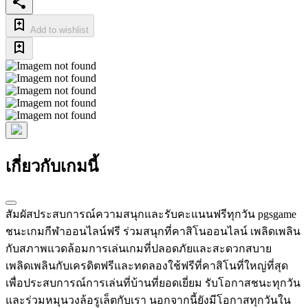
Add to wishlist
เกี่ยวกับเกมนี้
สัมผัสประสบการณ์ความสนุกและรับคะแนนฟรีทุกวัน pgsgame
ชนะเกมกีฬาออนไลน์ฟรี ร่วมสนุกที่คาสิโนออนไลน์ เพลิดเพลิน
กับสภาพแวดล้อมการเล่นเกมที่ปลอดภัยและสะดวกสบาย
เพลิดเพลินกับเครดิตฟรีและทดลองใช้ฟรีที่คาสิโนที่ใหญ่ที่สุด
เพื่อประสบการณ์การเล่นที่บ้านที่ยอดเยี่ยม รับโอกาสชนะทุกวัน
และร่วมหมุนวงล้อรูเล็ตกับเรา นอกจากนี้ยังมีโอกาสทุกวันใน