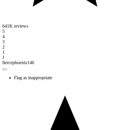
641K reviews
5
4
3
2
1
J
fiercephoenix146
Flag as inappropriate