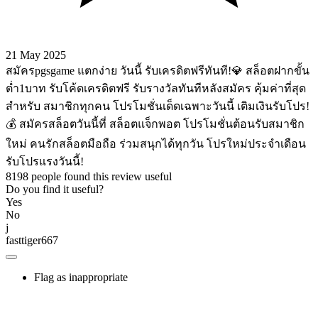
21 May 2025
สมัครpgsgame แตกง่าย วันนี้ รับเครดิตฟรีทันที!💎 สล็อตฝากขั้น
ต่ำ1บาท รับโค้ดเครดิตฟรี รับรางวัลทันทีหลังสมัคร คุ้มค่าที่สุด
สำหรับ สมาชิกทุกคน โปรโมชั่นเด็ดเฉพาะวันนี้ เติมเงินรับโปร!
💰 สมัครสล็อตวันนี้ที่ สล็อตแจ็กพอต โปรโมชั่นต้อนรับสมาชิก
ใหม่ คนรักสล็อตมือถือ ร่วมสนุกได้ทุกวัน โปรใหม่ประจำเดือน
รับโปรแรงวันนี้!
8198 people found this review useful
Do you find it useful?
Yes
No
j
fasttiger667
Flag as inappropriate