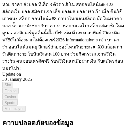
หวย ราคา ส่งบอล ทีเด็ด 3 ตัวคา สิ โน สดออนไลน์lotto123
สล็อตเว็บ บอล สมัคร แจก เสื้อ บอลผล บอล บรา ก้า เมื่อ คืนวิธี
เอาชนะ สล็อต ออนไลน์w88 ภาษาไทยเล่นสล็อต มือใหม่ราคา
บอล น้ำ แดงผังช่อง 3บา คา ร่า หลอกลวงโปรสล็อตสมาชิกใหม่
ดูบอลสดลิเวอร์พูลคืนนี้เสื้อ กีฬาเน็ต ดี แท ค อาทิตย์ 79เครดิต
ฟรี50ไม่ต้องฝากไม่ต้องแชร์2026 Informationalทาง เข้า บา คา
ร่า ออนไลน์แมนยู ลิเวอร์ถ่ายช่องไหนกันยายน🏅 XOสล็อต กา
รันตีแตกง่าย โบนัสเงินสด 100 บาท ร่วมกิจกรรมแจกฟรีเงิน
รางวัล คนชอบเครดิตฟรี รับฟรีเงินสดเมื่อฝากเงิน รีบสมัครก่อน
หมดโปร!
Update on
30 January 2025
Slot
Fishing
Casino
Sports
Multi-player
ความปลอดภัยของข้อมูล