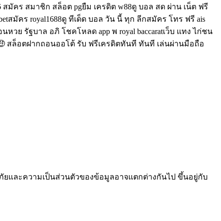
สมัคร สมาชิก สล็อต pgยืม เครดิต w88ดู บอล สด ผ่าน เน็ต ฟรี
ัคร royal1688ดู ทีเด็ด บอล วัน นี้ ทุก ลีกสมัคร โทร ฟรี ais
ก่อนหวย รัฐบาล อภิ โชคโหลด app พ royal baccaratเว็บ แทง ไก่ชน
สล็อตฝากถอนออโต้ รับ ฟรีเครดิตทันที ทันที เล่นผ่านมือถือ
ยและความเป็นส่วนตัวของข้อมูลอาจแตกต่างกันไป ขึ้นอยู่กับ