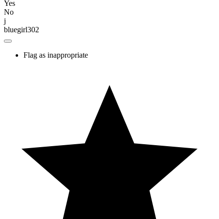
Yes
No
j
bluegirl302
Flag as inappropriate