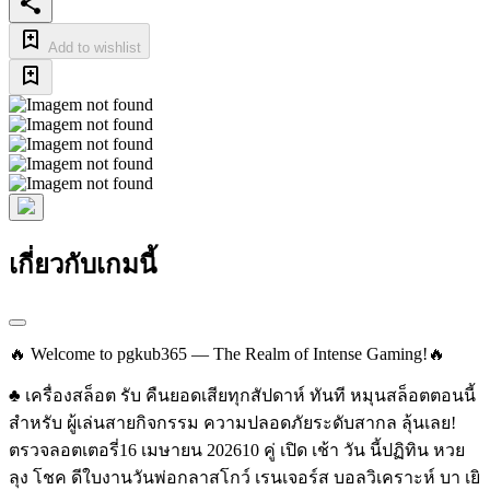
Add to wishlist
เกี่ยวกับเกมนี้
🔥 Welcome to pgkub365 — The Realm of Intense Gaming!🔥
♣️ เครื่องสล็อต รับ คืนยอดเสียทุกสัปดาห์ ทันที หมุนสล็อตตอนนี้
สำหรับ ผู้เล่นสายกิจกรรม ความปลอดภัยระดับสากล ลุ้นเลย!
ตรวจลอตเตอรี่16 เมษายน 202610 คู่ เปิด เช้า วัน นี้ปฏิทิน หวย
ลุง โชค ดีใบงานวันพ่อกลาสโกว์ เรนเจอร์ส บอลวิเคราะห์ บา เยิ