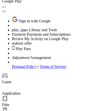
Google Play
Sign in with Google
play_apps
Library and Tools
Payment
Payments and Subscriptions
Review
My Activity on Google Play
redeem
offer
Play Pass
Adjustment
Arrangement
Personal Policy
•
Terms of Service
Game
Application
Film