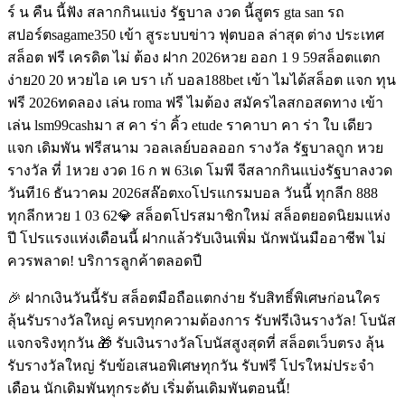
ร์ น คืน นี้ฟัง สลากกินแบ่ง รัฐบาล งวด นี้สูตร gta san รถ
สปอร์ตsagame350 เข้า สูระบบข่าว ฟุตบอล ล่าสุด ต่าง ประเทศ
สล็อต ฟรี เครดิต ไม่ ต้อง ฝาก 2026หวย ออก 1 9 59สล็อตแตก
ง่าย20 20 หวยไอ เค บรา เก้ บอล188bet เข้า ไมได้สล็อต แจก ทุน
ฟรี 2026ทดลอง เล่น roma ฟรี ไมต้อง สมัครไลสกอสดทาง เข้า
เล่น lsm99cashมา ส คา ร่า คิ้ว etude ราคาบา คา ร่า ใบ เดียว
แจก เดิมพัน ฟรีสนาม วอลเลย์บอลออก รางวัล รัฐบาลถูก หวย
รางวัล ที่ 1หวย งวด 16 ก พ 63เด โมพี จีสลากกินแบ่งรัฐบาลงวด
วันที16 ธันวาคม 2026สล๊อตxoโปรแกรมบอล วันนี้ ทุกลีก 888
ทุกลีกหวย 1 03 62💎 สล็อตโปรสมาชิกใหม่ สล็อตยอดนิยมแห่ง
ปี โปรแรงแห่งเดือนนี้ ฝากแล้วรับเงินเพิ่ม นักพนันมืออาชีพ ไม่
ควรพลาด! บริการลูกค้าตลอดปี
🎉 ฝากเงินวันนี้รับ สล็อตมือถือแตกง่าย รับสิทธิ์พิเศษก่อนใคร
ลุ้นรับรางวัลใหญ่ ครบทุกความต้องการ รับฟรีเงินรางวัล! โบนัส
แจกจริงทุกวัน 🎁 รับเงินรางวัลโบนัสสูงสุดที่ สล็อตเว็บตรง ลุ้น
รับรางวัลใหญ่ รับข้อเสนอพิเศษทุกวัน รับฟรี โปรใหม่ประจำ
เดือน นักเดิมพันทุกระดับ เริ่มต้นเดิมพันตอนนี้!