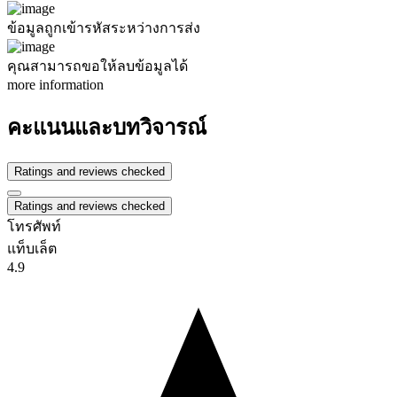
ข้อมูลถูกเข้ารหัสระหว่างการส่ง
คุณสามารถขอให้ลบข้อมูลได้
more information
คะแนนและบทวิจารณ์
Ratings and reviews checked
Ratings and reviews checked
โทรศัพท์
แท็บเล็ต
4.9