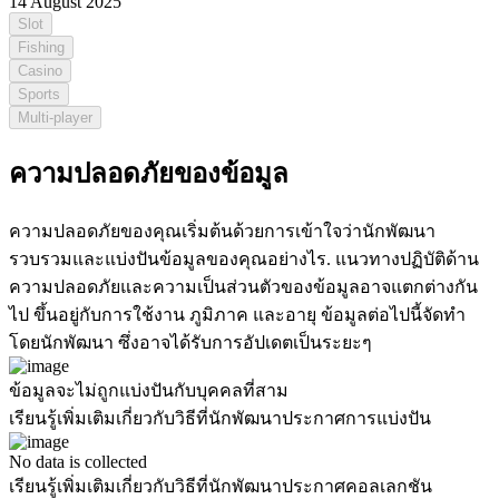
14 August 2025
Slot
Fishing
Casino
Sports
Multi-player
ความปลอดภัยของข้อมูล
ความปลอดภัยของคุณเริ่มต้นด้วยการเข้าใจว่านักพัฒนา
รวบรวมและแบ่งปันข้อมูลของคุณอย่างไร.
แนวทางปฏิบัติด้าน
ความปลอดภัยและความเป็นส่วนตัวของข้อมูลอาจแตกต่างกัน
ไป ขึ้นอยู่กับการใช้งาน ภูมิภาค และอายุ
ข้อมูลต่อไปนี้จัดทำ
โดยนักพัฒนา ซึ่งอาจได้รับการอัปเดตเป็นระยะๆ
ข้อมูลจะไม่ถูกแบ่งปันกับบุคคลที่สาม
เรียนรู้เพิ่มเติมเกี่ยวกับวิธีที่นักพัฒนาประกาศการแบ่งปัน
No data is collected
เรียนรู้เพิ่มเติมเกี่ยวกับวิธีที่นักพัฒนาประกาศคอลเลกชัน