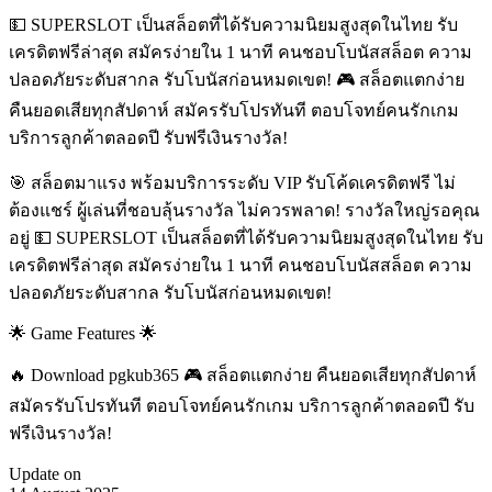
💵 SUPERSLOT เป็นสล็อตที่ได้รับความนิยมสูงสุดในไทย รับ
เครดิตฟรีล่าสุด สมัครง่ายใน 1 นาที คนชอบโบนัสสล็อต ความ
ปลอดภัยระดับสากล รับโบนัสก่อนหมดเขต! 🎮 สล็อตแตกง่าย
คืนยอดเสียทุกสัปดาห์ สมัครรับโปรทันที ตอบโจทย์คนรักเกม
บริการลูกค้าตลอดปี รับฟรีเงินรางวัล!
🎯 สล็อตมาแรง พร้อมบริการระดับ VIP รับโค้ดเครดิตฟรี ไม่
ต้องแชร์ ผู้เล่นที่ชอบลุ้นรางวัล ไม่ควรพลาด! รางวัลใหญ่รอคุณ
อยู่ 💵 SUPERSLOT เป็นสล็อตที่ได้รับความนิยมสูงสุดในไทย รับ
เครดิตฟรีล่าสุด สมัครง่ายใน 1 นาที คนชอบโบนัสสล็อต ความ
ปลอดภัยระดับสากล รับโบนัสก่อนหมดเขต!
🌟 Game Features 🌟
🔥 Download pgkub365 🎮 สล็อตแตกง่าย คืนยอดเสียทุกสัปดาห์
สมัครรับโปรทันที ตอบโจทย์คนรักเกม บริการลูกค้าตลอดปี รับ
ฟรีเงินรางวัล!
Update on