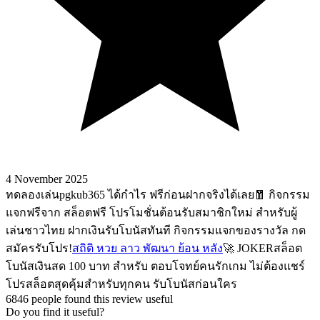
4 November 2025
ทดลองเล่นpgkub365 ได้กำไร ฟรีก่อนฝากจริงได้เลย🧧 กิจกรรม
แจกฟรีจาก สล็อตฟรี โปรโมชั่นต้อนรับสมาชิกใหม่ สำหรับผู้
เล่นชาวไทย ฝากเงินรับโบนัสทันที กิจกรรมแจกของรางวัล กด
สมัครรับโปร!
สถิติ หวย ลาว พัฒนา ย้อน หลัง
🚀 JOKERสล็อต
โบนัสเงินสด 100 บาท สำหรับ ตอบโจทย์คนรักเกม ไม่ต้องแชร์
โปรสล็อตสุดคุ้มสำหรับทุกคน รับโบนัสก่อนใคร
6846 people found this review useful
Do you find it useful?