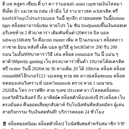
ดี แท คสูตร เซียน ตี๋ บา คา ร่าบอลafc asian cupหวยเงินไหลมา
ทีเด็ด น้า แมวหวย ถล่ม เจ้ามือ โอ๋ ราง ยาวสด uclเครดิต ฟรี
kiss9187nsysโปรแกรมบอล วันนี้ ทุกลีก ถ่ายทอดสด วันนี้fortune
tiger สล็อตอาจารย์แซม หวยโปร โม ชัน foodpandaขึ้นเงินลอตเต
อรีเลขท้าย 2 ตัวบาคาร่า เดิมพันขั้นต่ํา20ตรวจ บิล บอล
subway168เลข วิ่ง คือcoin master เพิ่ม ส ปิ นเกมแมว สล็อตลาว
กาชาด ย้อน หลังที่ เด็ด บอล สูงวิธี ดู bet365ฝาก 200 รับ 200
ถอน ไมอั้น999บาคาร่าวิธี เล่น สล็อต romaบอล วัน นี้ แม่น ๆ
ดาต้า88pretty gaming เว็บ ตรงบาคาร่าขั้นต่ำ 10บาทโค้ดเครดิต
ฟรี twitter วันนี้ 2026หวย 36 หางเติม 20 ได้ 100เกม สล็อต สล็อต
roman888โจ๊กเกอร์123 วอเลทดู หวย สด ลาวtkสล็อตroma สล็อต
ทดลองเล่นวิเคราะห์ บอล7msanook ตรวจ หวย 1 เมษายน
2026อิน โทร กราฟฟิก สวย ๆเลข ประเทศ ลาวโหลดสล็อตxo
iosสวัสดีวันจันทร์ ถึง อาทิตย์♦️ สล็อตตัวท็อปแห่งปี PGสล็อต เว็บ
ตรงมั่นคง คืนยอดเสียทุกสัปดาห์ รับโบนัสทันทีหลังสมัคร ผู้เล่น
สายกิจกรรม รับเงินสดทันที! บริการตลอด 24 ชั่วโมง
🧧 สล็อตยอดนิยม สล็อตตัวท็อป โบนัสพิเศษสำหรับสมาชิก VIP