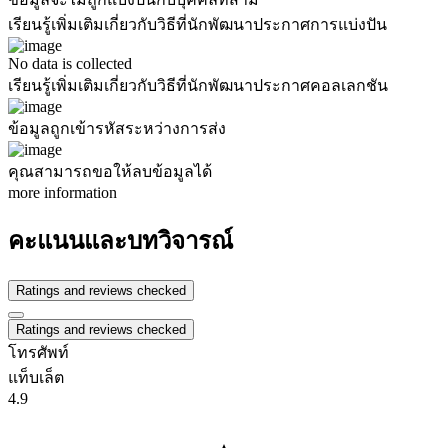
เรียนรู้เพิ่มเติมเกี่ยวกับวิธีที่นักพัฒนาประกาศการแบ่งปัน
No data is collected
เรียนรู้เพิ่มเติมเกี่ยวกับวิธีที่นักพัฒนาประกาศคอลเลกชัน
ข้อมูลถูกเข้ารหัสระหว่างการส่ง
คุณสามารถขอให้ลบข้อมูลได้
more information
คะแนนและบทวิจารณ์
Ratings and reviews checked
Ratings and reviews checked
โทรศัพท์
แท็บเล็ต
4.9