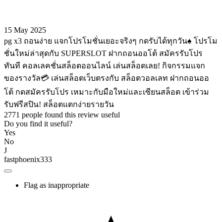
15 May 2025
pg x3 ถอนง่าย แจกโปรโมชั่นเยอะจริงๆ กดรับได้ทุกวัน♠️ โปรโม
ชั่นใหม่ล่าสุดกับ SUPERSLOT ฝากถอนออโต้ สมัครรับโปร
ทันที คอลเลคชั่นสล็อตออนไลน์ เล่นสล็อตเลย! กิจกรรมแจก
ของรางวัล💳 เล่นสล็อตเว็บตรงกับ สล็อตวอลเลท ฝากถอนออ
โต้ กดสมัครรับโปร เหมาะกับมือใหม่และเซียนสล็อต เข้าร่วม
รับฟรีสปิน! สล็อตแตกง่ายรายวัน
2771 people found this review useful
Do you find it useful?
Yes
No
J
fastphoenix333
Flag as inappropriate