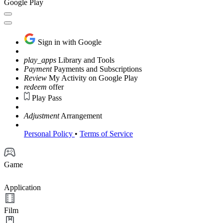
Google Play
Sign in with Google
play_apps
Library and Tools
Payment
Payments and Subscriptions
Review
My Activity on Google Play
redeem
offer
Play Pass
Adjustment
Arrangement
Personal Policy
•
Terms of Service
Game
Application
Film