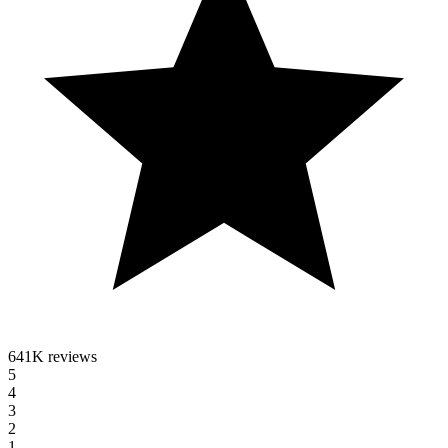
641K reviews
5
4
3
2
1