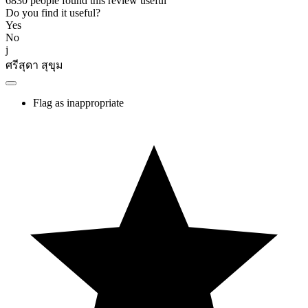
6830 people found this review useful
Do you find it useful?
Yes
No
j
ศรีสุดา สุขุม
Flag as inappropriate