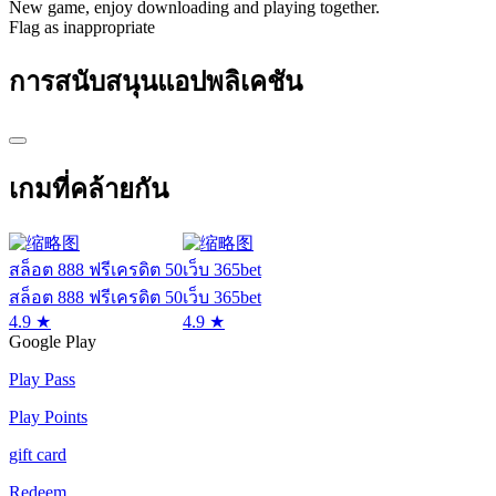
New game, enjoy downloading and playing together.
Flag as inappropriate
การสนับสนุนแอปพลิเคชัน
เกมที่คล้ายกัน
สล็อต 888 ฟรีเครดิต 50
เว็บ 365bet
สล็อต 888 ฟรีเครดิต 50
เว็บ 365bet
4.9 ★
4.9 ★
Google Play
Play Pass
Play Points
gift card
Redeem