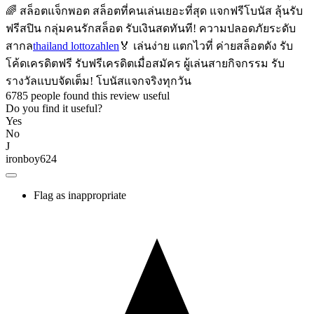
🌈 สล็อตแจ็กพอต สล็อตที่คนเล่นเยอะที่สุด แจกฟรีโบนัส ลุ้นรับ
ฟรีสปิน กลุ่มคนรักสล็อต รับเงินสดทันที! ความปลอดภัยระดับ
สากล
thailand lottozahlen
🏅 เล่นง่าย แตกไวที่ ค่ายสล็อตดัง รับ
โค้ดเครดิตฟรี รับฟรีเครดิตเมื่อสมัคร ผู้เล่นสายกิจกรรม รับ
รางวัลแบบจัดเต็ม! โบนัสแจกจริงทุกวัน
6785 people found this review useful
Do you find it useful?
Yes
No
J
ironboy624
Flag as inappropriate