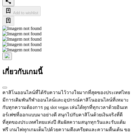
Add to wishlist
เกี่ยวกับเกมนี้
คาสิโนออนไลน์ที่ได้รับความไว้วางใจมากที่สุดของประเทศไทย
มีการเดิมพันกีฬาออนไลน์และอุปกรณ์คาสิโนออนไลน์ที่เหมาะ
กับทุกความต้องการ pg slot vegas เล่นได้ทุกที่ทุกเวลาด้วยอินเท
อร์เฟซที่ออกแบบมาอย่างดี สนุกไปกับคาสิโนด้วยเงินจริงที่ดี
ที่สุดของประเทศไทยแห่งปี สัมผัสความสนุกทุกวันและรับแต้ม
ฟรี เกมไพ่ทุกเกมเต็มไปด้วยความตึงเครียดและความตื่นเต้น ขอ