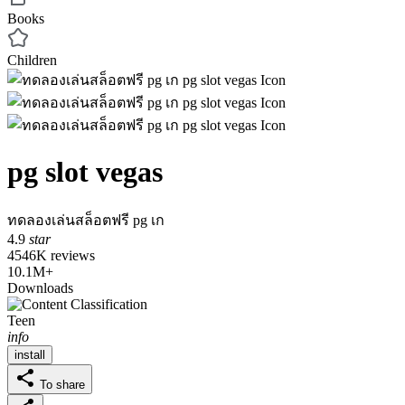
Books
Children
pg slot vegas
ทดลองเล่นสล็อตฟรี pg เก
4.9
star
4546K reviews
10.1M+
Downloads
Teen
info
install
To share