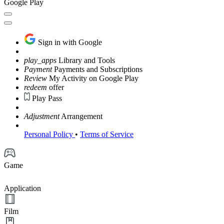
Google Play
Sign in with Google
play_apps
Library and Tools
Payment
Payments and Subscriptions
Review
My Activity on Google Play
redeem
offer
Play Pass
Adjustment
Arrangement
Personal Policy
•
Terms of Service
Game
Application
Film