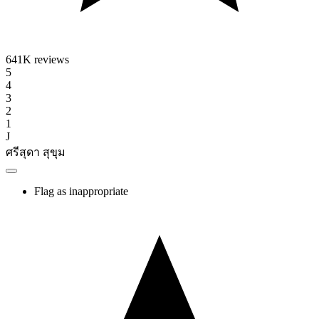
641K reviews
5
4
3
2
1
J
ศรีสุดา สุขุม
Flag as inappropriate