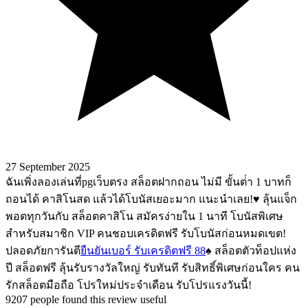
27 September 2025
ฉันเพิ่งลองเล่นที่pgเว็บตรง สล็อตฝากถอน ไม่มี ขั้นต่ํา 1 บาทก็
ถอนได้ คาสิโนสด แล้วได้โบนัสเยอะมาก แนะนำเลย!♥️ ลุ้นแจ็ก
พอตทุกวันกับ สล็อตคาสิโน สมัครง่ายใน 1 นาที โบนัสพิเศษ
สำหรับสมาชิก VIP คนชอบเครดิตฟรี รับโบนัสก่อนหมดเขต!
ปลอดภัยการันตี
ยืนยันเบอร์ รับเครดิตฟรี 88
♠️ สล็อตตัวท็อปแห่ง
ปี สล็อตฟรี ลุ้นรับรางวัลใหญ่ รับทันที รับสิทธิ์พิเศษก่อนใคร คน
รักสล็อตมือถือ โปรใหม่ประจำเดือน รับโปรแรงวันนี้!
9207 people found this review useful