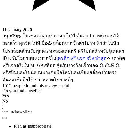
11 January 2026
สนุกกับpgเว็บตรง สล็อตฝากถอน ไม่มี ขั้นต่ํา 1 บาทก็ ถอนได้
ถอนเร็ว ทุกวัน ไม่มีเบื่อ🕹️ สล็อตฝากขั้นต่ำ1บาท นักล่าโบนัส
โปรสล็อตสำหรับทุกคน ทดลองเล่นฟรี ฟรีโบนัสสำหรับผู้เล่นคา
สิโน รับโอกาสชนะมากขึ้น!
เครดิต ฟรี แจก จริง ล่าสุด
🔥 เครดิต
ฟรีแจกจริงใน MEGAสล็อต ลุ้นรับรางวัลแจ็กพอต รับทันที รับ
ฟรีสปินและโบนัส เหมาะกับมือใหม่และเซียนสล็อต เว็บตรง
มั่นคง เชื่อถือได้ อย่าพลาดโอกาสดีๆ!
1515 people found this review useful
Do you find it useful?
Yes
No
j
cosmichawk876
Flag as inappropriate