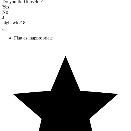
Do you find it useful?
Yes
No
J
bighawk218
Flag as inappropriate