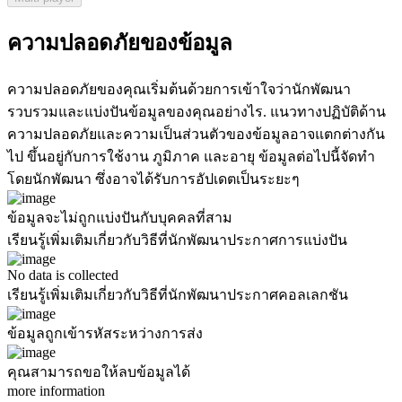
ความปลอดภัยของข้อมูล
ความปลอดภัยของคุณเริ่มต้นด้วยการเข้าใจว่านักพัฒนา
รวบรวมและแบ่งปันข้อมูลของคุณอย่างไร.
แนวทางปฏิบัติด้าน
ความปลอดภัยและความเป็นส่วนตัวของข้อมูลอาจแตกต่างกัน
ไป ขึ้นอยู่กับการใช้งาน ภูมิภาค และอายุ
ข้อมูลต่อไปนี้จัดทำ
โดยนักพัฒนา ซึ่งอาจได้รับการอัปเดตเป็นระยะๆ
ข้อมูลจะไม่ถูกแบ่งปันกับบุคคลที่สาม
เรียนรู้เพิ่มเติมเกี่ยวกับวิธีที่นักพัฒนาประกาศการแบ่งปัน
No data is collected
เรียนรู้เพิ่มเติมเกี่ยวกับวิธีที่นักพัฒนาประกาศคอลเลกชัน
ข้อมูลถูกเข้ารหัสระหว่างการส่ง
คุณสามารถขอให้ลบข้อมูลได้
more information