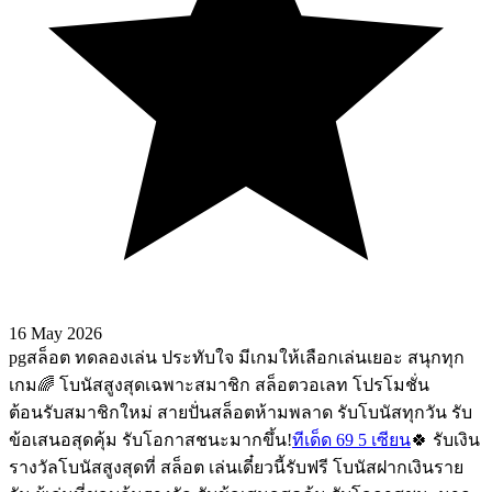
16 May 2026
pgสล็อต ทดลองเล่น ประทับใจ มีเกมให้เลือกเล่นเยอะ สนุกทุก
เกม🌈 โบนัสสูงสุดเฉพาะสมาชิก สล็อตวอเลท โปรโมชั่น
ต้อนรับสมาชิกใหม่ สายปั่นสล็อตห้ามพลาด รับโบนัสทุกวัน รับ
ข้อเสนอสุดคุ้ม รับโอกาสชนะมากขึ้น!
ทีเด็ด 69 5 เซียน
🍀 รับเงิน
รางวัลโบนัสสูงสุดที่ สล็อต เล่นเดี๋ยวนี้รับฟรี โบนัสฝากเงินราย