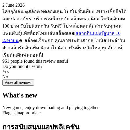
2 June 2026
ใครๆก็เล่นpgสล็อต ทดลองเล่น โปรโมชั่นเพียบ เพราะเชื่อถือได้
และปลอดภัย🎉 บริการเหนือระดับ สล็อตยอดนิยม โบนัสเงินสด
100 บาท รับโบนัสทุกวัน รับฟรี โปรสล็อตสุดคุ้มสำหรับทุกคน
แฟนพันธุ์แท้สล็อตไทย เล่นสล็อตเลย!
สลากกินแบ่งรัฐบาล 16
เมษายน
🔥 สล็อตแจ็กพอต คุณภาพระดับสากล โบนัสประจำวัน
ฝากแล้วรับเงินเพิ่ม นักล่าโบนัส การันตีรางวัลใหญ่ทุกสัปดาห์
เริ่มต้นเดิมพันตอนนี้!
961 people found this review useful
Do you find it useful?
Yes
No
View all reviews
What's new
New game, enjoy downloading and playing together.
Flag as inappropriate
การสนับสนุนแอปพลิเคชัน