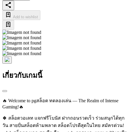
Add to wishlist
เกี่ยวกับเกมนี้
🔥 Welcome to pgสล็อต ทดลองเล่น — The Realm of Intense
Gaming!🔥
🍀 สล็อตวอเลท แจกฟรีโบนัส ฝากถอนรวดเร็ว ร่วมสนุกได้ทุก
วัน สายปั่นสล็อตห้ามพลาด สล็อตโปรดีสุดในไทย สมัครด่วน!