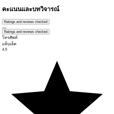
คะแนนและบทวิจารณ์
Ratings and reviews checked
Ratings and reviews checked
โทรศัพท์
แท็บเล็ต
4.9