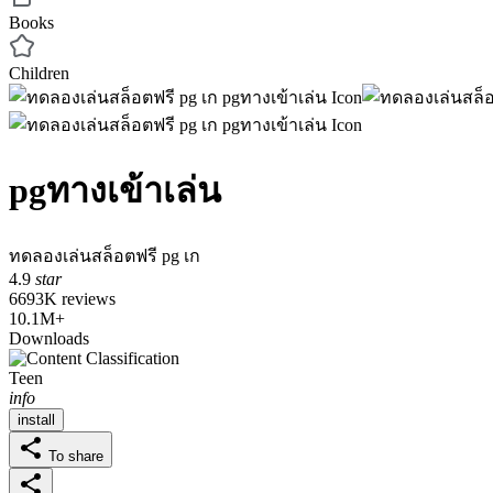
Books
Children
pgทางเข้าเล่น
ทดลองเล่นสล็อตฟรี pg เก
4.9
star
6693K reviews
10.1M+
Downloads
Teen
info
install
To share