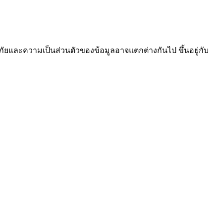
ยและความเป็นส่วนตัวของข้อมูลอาจแตกต่างกันไป ขึ้นอยู่กับ