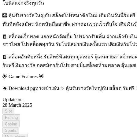
โบนัสแจกจริงทุกวัน
🎰 ลุ้นรับรางวัลใหญ่กับ สล็อตโปรสมาชิกใหม่ เติมเงินวันนี้รั
ทันทีหลังสมัคร นักพนันมืออาชีพ ฝากถอนรวดเร็วทันใจ เติมเงินร
🧧 สล็อตแจ็กพอต แจกหนักจัดเต็ม โปรฝากรับเพิ่ม ฝากแล้วรับเงิน
ชาวไทย โปรสล็อตทุกวัน รับโบนัสฝากเงินครั้งแรก เติมเงินรับโ
🧧 สล็อตอันดับหนึ่ง รับสิทธิพิเศษทุกยูสเซอร์ ผู้เล่นสายล่าแจ็ก
รับฟรีเงินรางวัล กดสมัครรับโปร สายปั่นสล็อตห้ามพลาด ลุ้นเล
🌟 Game Features 🌟
🔥 Download pgทางเข้าเล่น ✨ ลุ้นรับรางวัลใหญ่กับ สล็อต รับฟรี 
Update on
28 March 2025
Slot
Fishing
Casino
Sports
Multi-player