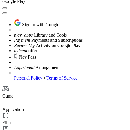
Google Play
Sign in with Google
play_apps
Library and Tools
Payment
Payments and Subscriptions
Review
My Activity on Google Play
redeem
offer
Play Pass
Adjustment
Arrangement
Personal Policy
•
Terms of Service
Game
Application
Film