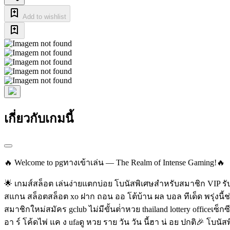
Add to wishlist
เกี่ยวกับเกมนี้
🔥 Welcome to pgทางเข้าเล่น — The Realm of Intense Gaming!🔥
🌟 เกมส์สล็อต เล่นง่ายแตกบ่อย โบนัสพิเศษสำหรับสมาชิก VIP รั
สแกน สล็อตสล็อต xo ฝาก ถอน ออ โต้บ้าน ผล บอล ทีเด็ด พรุ่งนี้ช
สมาชิกใหม่สมัคร gclub ไม่มีขั้นต่ําหวย thailand lottery office
อา ร์ โค้ดไพ่ แค ง ufaดู หวย ราย วัน วัน นี้ฮา น่ อย ปกติ🎉 