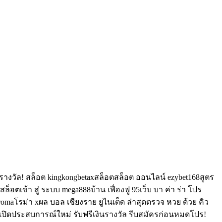
รางวัล! สล็อต kingkongbetaxสล็อตสล็อต ออนไลน์ ezybet168สูตร
อตเข้า สู่ ระบบ mega888บ้าน เฟื่องฟู 95เว็บ บา ค่า ร่า โปร
 romaโรม่า xผล บอล เชียงราย ยูไนเต็ด ล่าสุดตรวจ หวย ด้วย คิว
ุด เปิดประสบการณ์ใหม่ รับฟรีเงินรางวัล รีบสมัครก่อนหมดโปร!