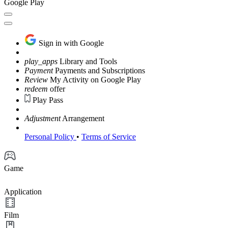
Google Play
Sign in with Google
play_apps
Library and Tools
Payment
Payments and Subscriptions
Review
My Activity on Google Play
redeem
offer
Play Pass
Adjustment
Arrangement
Personal Policy
•
Terms of Service
Game
Application
Film