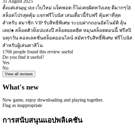
31 August 2025
ตั้งแต่เล่นpg slot เว็บใหม่ แจ็คพอต ก็ไม่เคยผิดหวังเลย ดีมากๆ🚀
สล็อตโปรสุดคุ้ม แจกฟรีโบนัส เล่นเดี๋ยวนี้รับฟรี คุ้มค่าที่สุด
สำหรับ สมาชิก VIP รับสิทธิพิเศษ ระบบฝากถอนอัตโนมัติ ลุ้น
เลย!♠️ สล็อตตัวท็อปแห่งปี สล็อตยอดฮิต หมุนสล็อตตอนนี้ ฟรีสปิ
นทุกวัน คอลเลคชั่นสล็อตออนไลน์ สมัครรับสิทธิ์พิเศษ ฟรีโบนัส
สำหรับผู้เล่นคาสิโน
1766 people found this review useful
Do you find it useful?
Yes
No
View all reviews
What's new
New game, enjoy downloading and playing together.
Flag as inappropriate
การสนับสนุนแอปพลิเคชัน