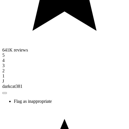
641K reviews
5
4
3
2
1
J
darkcat381
Flag as inappropriate