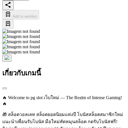
Add to wishlist
เกี่ยวกับเกมนี้
🔥 Welcome to pg slot เว็บใหม่ — The Realm of Intense Gaming!
🔥
🎁 สล็อตวอลเลท สล็อตยอดนิยมแห่งปี โบนัสสล็อตสมาชิกใหม่
แนะนำเพื่อนรับโบนัส มือใหม่หัดหมุนสล็อต กดรับโบนัสฟรี!