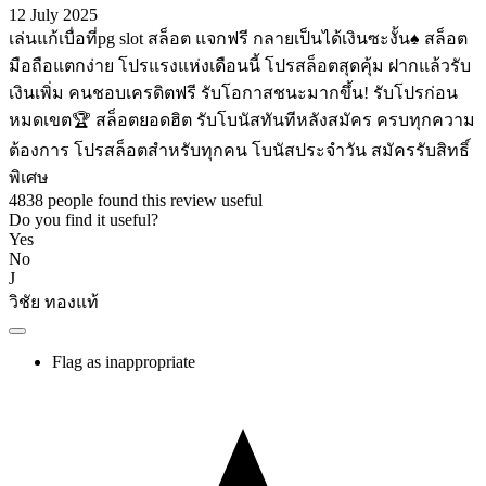
12 July 2025
เล่นแก้เบื่อที่pg slot สล็อต แจกฟรี กลายเป็นได้เงินซะงั้น♠️ สล็อต
มือถือแตกง่าย โปรแรงแห่งเดือนนี้ โปรสล็อตสุดคุ้ม ฝากแล้วรับ
เงินเพิ่ม คนชอบเครดิตฟรี รับโอกาสชนะมากขึ้น! รับโปรก่อน
หมดเขต🏆 สล็อตยอดฮิต รับโบนัสทันทีหลังสมัคร ครบทุกความ
ต้องการ โปรสล็อตสำหรับทุกคน โบนัสประจำวัน สมัครรับสิทธิ์
พิเศษ
4838 people found this review useful
Do you find it useful?
Yes
No
J
วิชัย ทองแท้
Flag as inappropriate