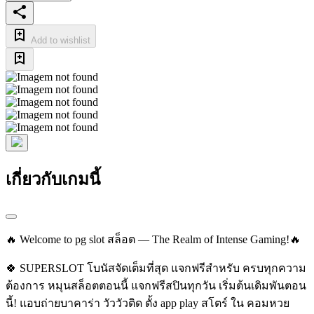
Add to wishlist
เกี่ยวกับเกมนี้
🔥 Welcome to pg slot สล็อต — The Realm of Intense Gaming!🔥
🍀 SUPERSLOT โบนัสจัดเต็มที่สุด แจกฟรีสำหรับ ครบทุกความ
ต้องการ หมุนสล็อตตอนนี้ แจกฟรีสปินทุกวัน เริ่มต้นเดิมพันตอน
นี้! แอบถ่ายบาคาร่า วัววัวติด ตั้ง app play สโตร์ ใน คอมหวย