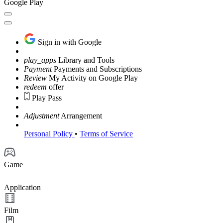
Google Play
Sign in with Google
play_apps
Library and Tools
Payment
Payments and Subscriptions
Review
My Activity on Google Play
redeem
offer
Play Pass
Adjustment
Arrangement
Personal Policy
•
Terms of Service
Game
Application
Film