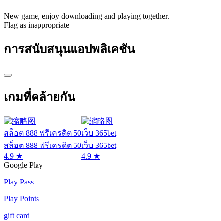
New game, enjoy downloading and playing together.
Flag as inappropriate
การสนับสนุนแอปพลิเคชัน
เกมที่คล้ายกัน
สล็อต 888 ฟรีเครดิต 50
เว็บ 365bet
สล็อต 888 ฟรีเครดิต 50
เว็บ 365bet
4.9 ★
4.9 ★
Google Play
Play Pass
Play Points
gift card