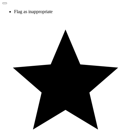
Flag as inappropriate