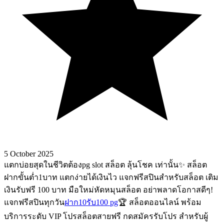
5 October 2025
แตกบ่อยสุดในชีวิตต้องpg slot สล็อต ลุ้นโชค เท่านั้น✨ สล็อต
ฝากขั้นต่ำ1บาท แตกง่ายได้เงินไว แจกฟรีสปินสำหรับสล็อต เติม
เงินรับฟรี 100 บาท มือใหม่หัดหมุนสล็อต อย่าพลาดโอกาสดีๆ!
แจกฟรีสปินทุกวัน
ฝาก10รับ100 pg
🏆 สล็อตออนไลน์ พร้อม
บริการระดับ VIP โปรสล็อตสายฟรี กดสมัครรับโปร สำหรับผู้