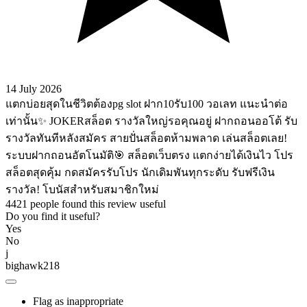
14 July 2026
แตกบ่อยสุดในชีวิตต้องpg slot ฝาก10รับ100 วอเลท แนะนำต่อ
เท่านั้น✨ JOKERสล็อต รางวัลใหญ่รอคุณอยู่ ฝากถอนออโต้ รับ
รางวัลทันทีหลังสมัคร สายปั่นสล็อตห้ามพลาด เล่นสล็อตเลย!
ระบบฝากถอนอัตโนมัติ🎯 สล็อตเว็บตรง แตกง่ายได้เงินไว โปร
สล็อตสุดคุ้ม กดสมัครรับโปร นักเดิมพันทุกระดับ รับฟรีเงิน
รางวัล! โบนัสสำหรับสมาชิกใหม่
4421 people found this review useful
Do you find it useful?
Yes
No
j
bighawk218
Flag as inappropriate