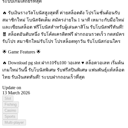
ระบบเกมเสถียรที่สุด
🔥 รับเงินรางวัลโบนัสสูงสุดที่ ค่ายสล็อตดัง โปรโมชั่นต้อนรับ
สมาชิกใหม่ โบนัสจัดเต็ม สมัครง่ายใน 1 นาที เหมาะกับมือใหม่
และเซียนสล็อต ฟรีโบนัสสำหรับผู้เล่นคาสิโน รับโบนัสฟรีทันที!
🧧 สล็อตอันดับหนึ่ง รับโค้ดเครดิตฟรี ฝากถอนรวดเร็ว กดสมัคร
รับโปร สมาชิกใหม่รับโปร โปรสล็อตทุกวัน รับโบนัสก่อนใคร
🌟 Game Features 🌟
🔥 Download pg slot ฝาก10รับ100 วอเลท ♥️ สล็อตวอเลท เริ่มต้น
เกมใหม่วันนี้ รับโบนัสพิเศษ รับฟรีสปินพิเศษ แฟนพันธุ์แท้สล็อต
ไทย รับเงินสดทันที! ระบบฝากถอนเร็วที่สุด
Update on
13 March 2026
Slot
Fishing
Casino
Sports
Multi-player