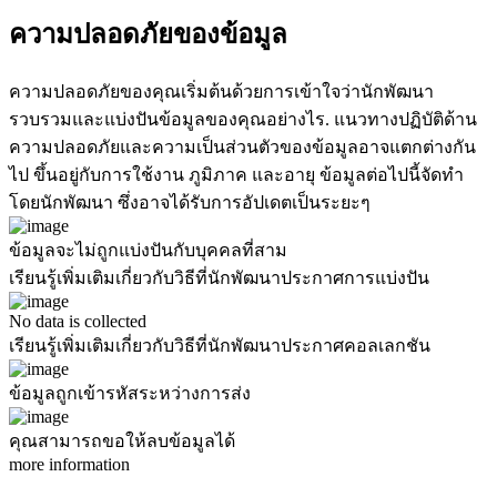
ความปลอดภัยของข้อมูล
ความปลอดภัยของคุณเริ่มต้นด้วยการเข้าใจว่านักพัฒนา
รวบรวมและแบ่งปันข้อมูลของคุณอย่างไร.
แนวทางปฏิบัติด้าน
ความปลอดภัยและความเป็นส่วนตัวของข้อมูลอาจแตกต่างกัน
ไป ขึ้นอยู่กับการใช้งาน ภูมิภาค และอายุ
ข้อมูลต่อไปนี้จัดทำ
โดยนักพัฒนา ซึ่งอาจได้รับการอัปเดตเป็นระยะๆ
ข้อมูลจะไม่ถูกแบ่งปันกับบุคคลที่สาม
เรียนรู้เพิ่มเติมเกี่ยวกับวิธีที่นักพัฒนาประกาศการแบ่งปัน
No data is collected
เรียนรู้เพิ่มเติมเกี่ยวกับวิธีที่นักพัฒนาประกาศคอลเลกชัน
ข้อมูลถูกเข้ารหัสระหว่างการส่ง
คุณสามารถขอให้ลบข้อมูลได้
more information