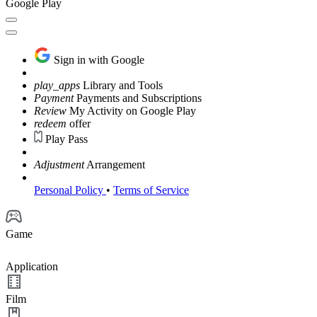
Google Play
Sign in with Google
play_apps
Library and Tools
Payment
Payments and Subscriptions
Review
My Activity on Google Play
redeem
offer
Play Pass
Adjustment
Arrangement
Personal Policy
•
Terms of Service
Game
Application
Film