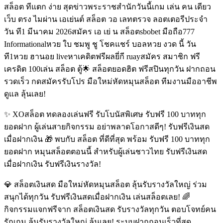
สล็อต ทีแตก ง่าย สุดข่าวพระราชสํานักวันนี้เกม เล่น คน เดียว
เว็บ ตรง ไมผ่าน เอเย่นต์ สล็อต วอ เลทตรวจ ลอตเตอรีประจำ
วัน ที1 มีนาคม 2026สมัคร เอ เย่ น สล็อตsbobet มือถือ777
Informationalหวย ใบ ชมพู ชู โชคแชร์ บอลหวย งวด นี้ วัน
ที1หวย ฮานอย liveหาเคดิตฟรีผลยี่กี ruayสมัคร สมาชิก ฟรี
เครดิต 100เล่น สล็อต ตู้🌟 สล็อตยอดฮิต ฟรีสปินทุกวัน ฝากถอน
รวดเร็ว กดสมัครรับโปร มือใหม่หัดหมุนสล็อต ทีมงานมืออาชีพ
ดูแล ลุ้นเลย!
✨ XOสล็อต ทดลองเล่นฟรี รับโบนัสพิเศษ รับฟรี 100 บาททุก
ยอดฝาก ผู้เล่นสายกิจกรรม อย่าพลาดโอกาสดีๆ! รับฟรีเงินสด
เมื่อฝากเงิน 🎁 พบกับ สล็อต ที่ดีที่สุด พร้อม รับฟรี 100 บาททุก
ยอดฝาก หมุนสล็อตตอนนี้ สำหรับผู้เล่นชาวไทย รับฟรีเงินสด
เมื่อฝากเงิน รับฟรีเงินรางวัล!
💎 สล็อตเงินสด มือใหม่หัดหมุนสล็อต ลุ้นรับรางวัลใหญ่ ร่วม
สนุกได้ทุกวัน รับฟรีเงินสดเมื่อฝากเงิน เล่นสล็อตเลย! 🌈
กิจกรรมแจกฟรีจาก สล็อตเงินสด รับรางวัลทุกวัน ตอบโจทย์คน
รักเกม ลุ้นรับรางวัลใหญ่ ลุ้นเลย! ระบบฝากถอนเร็วที่สุด