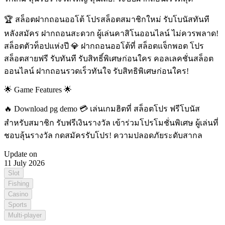
🏆 สล็อตฝากถอนออโต้ โปรสล็อตสมาชิกใหม่ รับโบนัสทันที
หลังสมัคร ฝากถอนสะดวก ผู้เล่นคาสิโนออนไลน์ ไม่ควรพลาด!
สล็อตตัวท็อปแห่งปี 💎 ฝากถอนออโต้ที่ สล็อตแจ็กพอต โปร
สล็อตสายฟรี รับทันที รับสิทธิ์พิเศษก่อนใคร คอลเลคชั่นสล็อต
ออนไลน์ ฝากถอนรวดเร็วทันใจ รับสิทธิพิเศษก่อนใคร!
🌟 Game Features 🌟
🔥 Download pg demo 💳 เล่นเกมฮิตที่ สล็อตโปร ฟรีโบนัส
สำหรับสมาชิก รับฟรีเงินรางวัล เข้าร่วมโปรโมชั่นพิเศษ ผู้เล่นที่
ชอบลุ้นรางวัล กดสมัครรับโปร! ความปลอดภัยระดับสากล
Update on
11 July 2026
Slot
Fishing
Casino
Sports
Multi-player