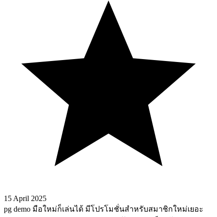
15 April 2025
pg demo มือใหม่ก็เล่นได้ มีโปรโมชั่นสำหรับสมาชิกใหม่เยอะ