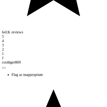
641K reviews
5
4
3
2
1
J
cooltiger869
Flag as inappropriate