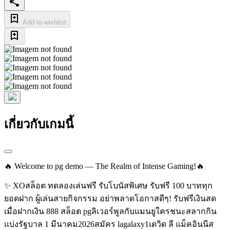
Add to wishlist
เกี่ยวกับเกมนี้
🔥 Welcome to pg demo — The Realm of Intense Gaming!🔥
✨ XOสล็อต ทดลองเล่นฟรี รับโบนัสพิเศษ รับฟรี 100 บาททุก
ยอดฝาก ผู้เล่นสายกิจกรรม อย่าพลาดโอกาสดีๆ! รับฟรีเงินสด
เมื่อฝากเงิน 888 สล็อต pgลิเวอร์พูลกับแมนยูใครชนะสลากกิน
แบ่งรัฐบาล 1 มีนาคม2026สมัคร lagalaxy1เดวิด ลี แม็คอินนีส