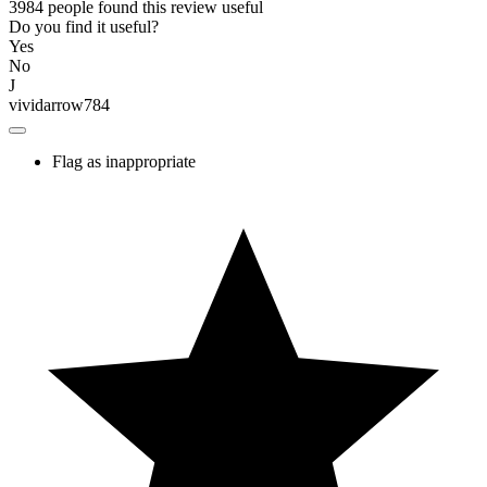
3984 people found this review useful
Do you find it useful?
Yes
No
J
vividarrow784
Flag as inappropriate