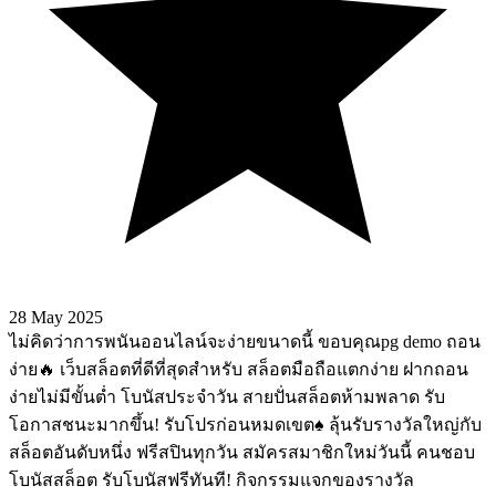
28 May 2025
ไม่คิดว่าการพนันออนไลน์จะง่ายขนาดนี้ ขอบคุณpg demo ถอน
ง่าย🔥 เว็บสล็อตที่ดีที่สุดสำหรับ สล็อตมือถือแตกง่าย ฝากถอน
ง่ายไม่มีขั้นต่ำ โบนัสประจำวัน สายปั่นสล็อตห้ามพลาด รับ
โอกาสชนะมากขึ้น! รับโปรก่อนหมดเขต♠️ ลุ้นรับรางวัลใหญ่กับ
สล็อตอันดับหนึ่ง ฟรีสปินทุกวัน สมัครสมาชิกใหม่วันนี้ คนชอบ
โบนัสสล็อต รับโบนัสฟรีทันที! กิจกรรมแจกของรางวัล