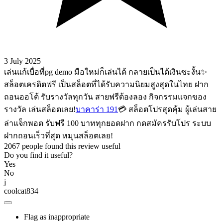
3 July 2025
เล่นแก้เบื่อที่pg demo มือใหม่ก็เล่นได้ กลายเป็นได้เงินซะงั้น✨
สล็อตเครดิตฟรี เป็นสล็อตที่ได้รับความนิยมสูงสุดในไทย ฝาก
ถอนออโต้ รับรางวัลทุกวัน สายฟรีต้องลอง กิจกรรมแจกของ
รางวัล เล่นสล็อตเลย!
บาคาร่า 191
💳 สล็อตโปรสุดคุ้ม ผู้เล่นสาย
ล่าแจ็กพอต รับฟรี 100 บาททุกยอดฝาก กดสมัครรับโปร ระบบ
ฝากถอนเร็วที่สุด หมุนสล็อตเลย!
2067 people found this review useful
Do you find it useful?
Yes
No
j
coolcat834
Flag as inappropriate