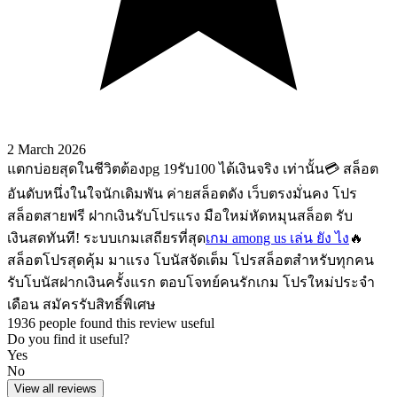
2 March 2026
แตกบ่อยสุดในชีวิตต้องpg 19รับ100 ได้เงินจริง เท่านั้น💳 สล็อต
อันดับหนึ่งในใจนักเดิมพัน ค่ายสล็อตดัง เว็บตรงมั่นคง โปร
สล็อตสายฟรี ฝากเงินรับโปรแรง มือใหม่หัดหมุนสล็อต รับ
เงินสดทันที! ระบบเกมเสถียรที่สุด
เกม among us เล่น ยัง ไง
🔥
สล็อตโปรสุดคุ้ม มาแรง โบนัสจัดเต็ม โปรสล็อตสำหรับทุกคน
รับโบนัสฝากเงินครั้งแรก ตอบโจทย์คนรักเกม โปรใหม่ประจำ
เดือน สมัครรับสิทธิ์พิเศษ
1936 people found this review useful
Do you find it useful?
Yes
No
View all reviews