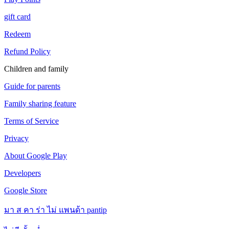
gift card
Redeem
Refund Policy
Children and family
Guide for parents
Family sharing feature
Terms of Service
Privacy
About Google Play
Developers
Google Store
มา ส คา ร่า ไม่ แพนด้า pantip