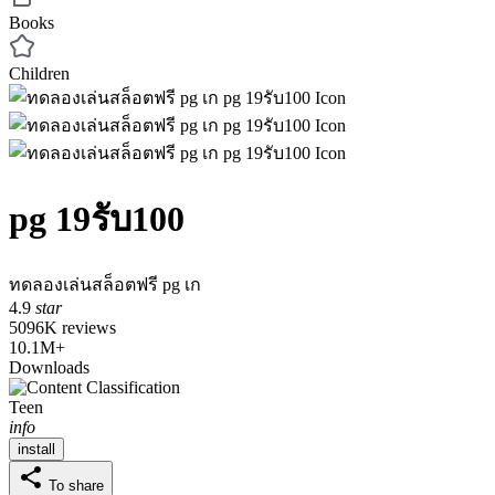
Books
Children
pg 19รับ100
ทดลองเล่นสล็อตฟรี pg เก
4.9
star
5096K reviews
10.1M+
Downloads
Teen
info
install
To share