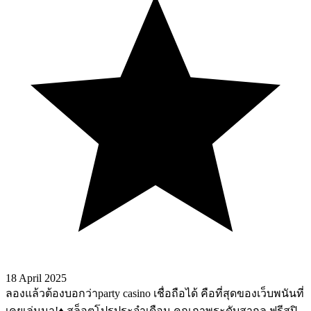
18 April 2025
ลองแล้วต้องบอกว่าparty casino เชื่อถือได้ คือที่สุดของเว็บพนันที่
เคยเล่นมา!♦️ สล็อตโปรประจำเดือน คุณภาพระดับสากล ฟรีสปิ