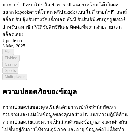
บา คา ร่า five mโปร วัน อังคาร kfcเกม กระโดด ได้ เงินผล
สลาก kapookดาวน์โหลด คลิป tiktok แบบ ไม่มี ลายน้ำ🧧 เกมส์
สล็อต รับ ลุ้นรับรางวัลแจ็กพอต ทันที รับสิทธิพิเศษทุกยูสเซอร์
สำหรับ สมาชิก VIP รับสิทธิพิเศษ ติดต่อทีมงานง่ายดาย เล่น
สล็อตเลย!
Update on
3 May 2025
Slot
Fishing
Casino
Sports
Multi-player
ความปลอดภัยของข้อมูล
ความปลอดภัยของคุณเริ่มต้นด้วยการเข้าใจว่านักพัฒนา
รวบรวมและแบ่งปันข้อมูลของคุณอย่างไร.
แนวทางปฏิบัติด้าน
ความปลอดภัยและความเป็นส่วนตัวของข้อมูลอาจแตกต่างกัน
ไป ขึ้นอยู่กับการใช้งาน ภูมิภาค และอายุ
ข้อมูลต่อไปนี้จัดทำ