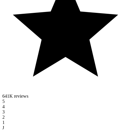
641K reviews
5
4
3
2
1
J