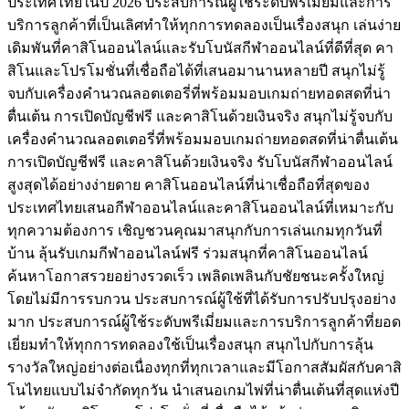
ประเทศไทยในปี 2026 ประสบการณ์ผู้ใช้ระดับพรีเมี่ยมและการ
บริการลูกค้าที่เป็นเลิศทำให้ทุกการทดลองเป็นเรื่องสนุก เล่นง่าย
เดิมพันที่คาสิโนออนไลน์และรับโบนัสกีฬาออนไลน์ที่ดีที่สุด คา
สิโนและโปรโมชั่นที่เชื่อถือได้ที่เสนอมานานหลายปี สนุกไม่รู้
จบกับเครื่องคำนวณลอตเตอรี่ที่พร้อมมอบเกมถ่ายทอดสดที่น่า
ตื่นเต้น การเปิดบัญชีฟรี และคาสิโนด้วยเงินจริง สนุกไม่รู้จบกับ
เครื่องคำนวณลอตเตอรี่ที่พร้อมมอบเกมถ่ายทอดสดที่น่าตื่นเต้น
การเปิดบัญชีฟรี และคาสิโนด้วยเงินจริง รับโบนัสกีฬาออนไลน์
สูงสุดได้อย่างง่ายดาย คาสิโนออนไลน์ที่น่าเชื่อถือที่สุดของ
ประเทศไทยเสนอกีฬาออนไลน์และคาสิโนออนไลน์ที่เหมาะกับ
ทุกความต้องการ เชิญชวนคุณมาสนุกกับการเล่นเกมทุกวันที่
บ้าน ลุ้นรับเกมกีฬาออนไลน์ฟรี ร่วมสนุกที่คาสิโนออนไลน์
ค้นหาโอกาสรวยอย่างรวดเร็ว เพลิดเพลินกับชัยชนะครั้งใหญ่
โดยไม่มีการรบกวน ประสบการณ์ผู้ใช้ที่ได้รับการปรับปรุงอย่าง
มาก ประสบการณ์ผู้ใช้ระดับพรีเมี่ยมและการบริการลูกค้าที่ยอด
เยี่ยมทำให้ทุกการทดลองใช้เป็นเรื่องสนุก สนุกไปกับการลุ้น
รางวัลใหญ่อย่างต่อเนื่องทุกที่ทุกเวลาและมีโอกาสสัมผัสกับคาสิ
โนไทยแบบไม่จำกัดทุกวัน นำเสนอเกมไพ่ที่น่าตื่นเต้นที่สุดแห่งปี