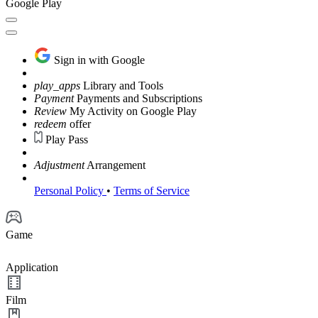
Google Play
Sign in with Google
play_apps
Library and Tools
Payment
Payments and Subscriptions
Review
My Activity on Google Play
redeem
offer
Play Pass
Adjustment
Arrangement
Personal Policy
•
Terms of Service
Game
Application
Film