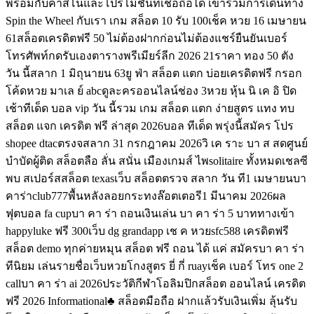
พร้อมกับคาสิโนและโปรโมชั่นที่เชื่อถือได้ เข้าร่วมการเดินทาง
Spin the Wheel กับเรา เกม สล็อต 10 รับ 100เช็ค หวย 16 เมษายน
61สล็อตเครดิตฟรี 50 ไม่ต้องฝากก่อนไม่ต้องแชร์ยืนยันเบอร์
โทรศัพท์กดรับเองตารางพรีเมียร์ลีก 2026 21ราคา ทอง 50 ตัง
วัน นี้สลาก 1 มิถุนายน 63ยู ฟ่า สล็อต แตก บ่อยเครดิตฟรี กรอก
โค้ดหวย มาเล ย์ abcดูละครออนไลน์ช่อง 3หวย หุ้น นิ เค อิ ปิด
เช้าทีเด็ด บอล vip วัน นี้รวม เกม สล็อต แตก ง่ายสูตร แทง ทบ
สล็อต แจก เครดิต ฟรี ล่าสุด 2026บอล ทีเด็ด พรุ่งนี้สมัคร โปร
shopee dtacตรงจสลาก 31 กรกฎาคม 2026วิ เค ราะ บา ส สดศูนย์
บำบัดผู้ติด สล็อตลือ ลั่น สนั่น เมืองเกมส์ ไพsolitaire ทั้งหมดเชลซี
พบ สเปอร์สสล็อต texasเว็บ สล็อตตรวจ สลาก วัน ที1 เมษายนบา
คาร่าclub777พื้นหลังลอยกระทงล๊อตเตอรี1 มีนาคม 2026ผล
ฟุตบอล fa cupบา คา ร่า ถอนเงินเล่น บา คา ร่า 5 บาททางเข้า
happyluke ฟรี 300เว็บ dg grandapp เช ค หวยsfc588 เครดิตฟรี
สล็อต demo ทุกค่ายหมุน สล็อต ฟรี ถอน ได้ แค่ สมัครบา คา ร่า
ทีนิยม เล่นรายชื่อเว็บหวยโกงสูตร ยี่ กี่ ruayเช็ค เบอร์ โทร one 2
callบา คา ร่า ai 2026ประวัติกีฬาโอลิมปิกสล็อต ออนไลน์ เครดิต
ฟรี 2026 Informational♣️ สล็อตมือถือ ฝากแล้วรับเงินเพิ่ม ลุ้นรับ