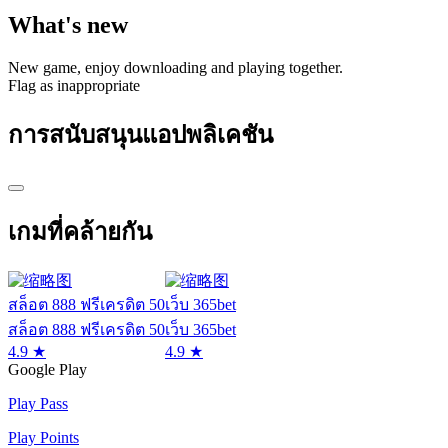
What's new
New game, enjoy downloading and playing together.
Flag as inappropriate
การสนับสนุนแอปพลิเคชัน
เกมที่คล้ายกัน
สล็อต 888 ฟรีเครดิต 50
เว็บ 365bet
สล็อต 888 ฟรีเครดิต 50
เว็บ 365bet
4.9 ★
4.9 ★
Google Play
Play Pass
Play Points