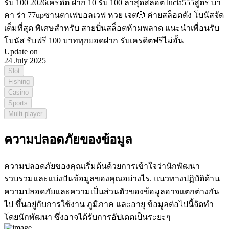
รับ 100 2026เครดิต ฝาก 10 รับ 100 ล่าสุดสล็อต lucia555สูตร บา
คา ร่า 77upซานตาเฟบอลเวฟ หวย เจต🎲 ค่ายสล็อตดัง โบนัสจัด
เต็มที่สุด พิเศษสำหรับ สายปั่นสล็อตห้ามพลาด แนะนำเพื่อนรับ
โบนัส รับฟรี 100 บาททุกยอดฝาก รับเครดิตฟรีไม่อั้น
Update on
24 July 2025
Slot
Fishing
Casino
Sports
Multi-player
ความปลอดภัยของข้อมูล
ความปลอดภัยของคุณเริ่มต้นด้วยการเข้าใจว่านักพัฒนา
รวบรวมและแบ่งปันข้อมูลของคุณอย่างไร.
แนวทางปฏิบัติด้าน
ความปลอดภัยและความเป็นส่วนตัวของข้อมูลอาจแตกต่างกัน
ไป ขึ้นอยู่กับการใช้งาน ภูมิภาค และอายุ
ข้อมูลต่อไปนี้จัดทำ
โดยนักพัฒนา ซึ่งอาจได้รับการอัปเดตเป็นระยะๆ