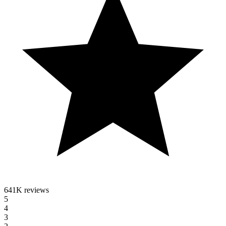
641K reviews
5
4
3