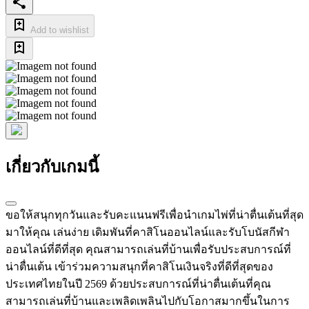
Add to wishlist
เกี่ยวกับเกมนี้
ขอให้สนุกทุกวันและรับคะแนนฟรีเพื่อนำเกมไพ่ที่น่าตื่นเต้นที่สุด
มาให้คุณ เล่นง่าย เดิมพันที่คาสิโนออนไลน์และรับโบนัสกีฬา
ออนไลน์ที่ดีที่สุด คุณสามารถเล่นที่บ้านเพื่อรับประสบการณ์ที่
น่าตื่นเต้น เข้าร่วมความสนุกที่คาสิโนเงินจริงที่ดีที่สุดของ
ประเทศไทยในปี 2569 ด้วยประสบการณ์ที่น่าตื่นเต้นที่คุณ
สามารถเล่นที่บ้านและเพลิดเพลินไปกับโอกาสมากขึ้นในการ