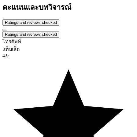
คะแนนและบทวิจารณ์
Ratings and reviews checked
Ratings and reviews checked
โทรศัพท์
แท็บเล็ต
4.9