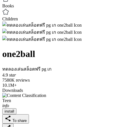
Books
Children
one2ball
ทดลองเล่นสล็อตฟรี pg เก
4.9
star
7580K reviews
10.1M+
Downloads
Teen
info
install
To share