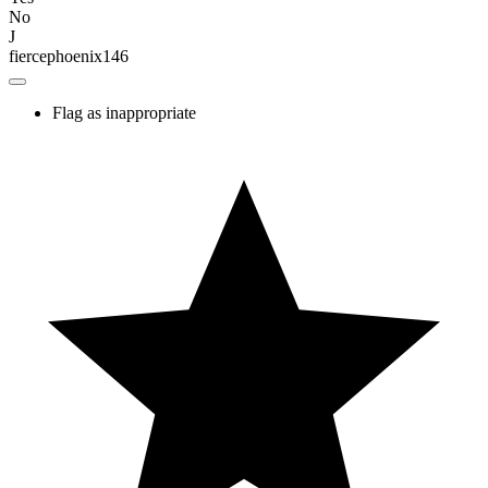
No
J
fiercephoenix146
Flag as inappropriate