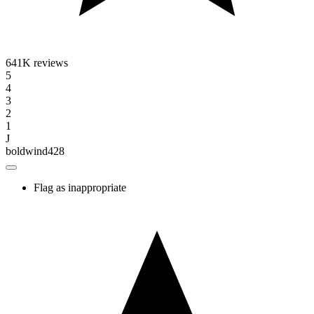
641K reviews
5
4
3
2
1
J
boldwind428
Flag as inappropriate