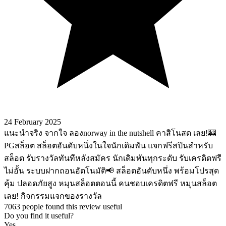
24 February 2025
แนะนำจริง จากใจ ลองnorway in the nutshell คาสิโนสด เลย!🎰
PGสล็อต สล็อตอันดับหนึ่งในใจนักเดิมพัน แจกฟรีสปินสำหรับ
สล็อต รับรางวัลทันทีหลังสมัคร นักเดิมพันทุกระดับ รับเครดิตฟรี
ไม่อั้น ระบบฝากถอนอัตโนมัติ📢 สล็อตอันดับหนึ่ง พร้อมโปรสุด
คุ้ม ปลอดภัยสูง หมุนสล็อตตอนนี้ คนชอบเครดิตฟรี หมุนสล็อต
เลย! กิจกรรมแจกของรางวัล
7063 people found this review useful
Do you find it useful?
Yes