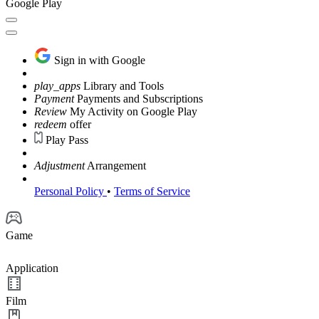
Google Play
Sign in with Google
play_apps
Library and Tools
Payment
Payments and Subscriptions
Review
My Activity on Google Play
redeem
offer
Play Pass
Adjustment
Arrangement
Personal Policy
•
Terms of Service
Game
Application
Film