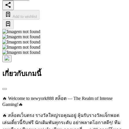
Add to wishlist
เกี่ยวกับเกมนี้
🔥 Welcome to newyork888 สล็อต — The Realm of Intense
Gaming!🔥
🔥 สล็อตเว็บตรง รางวัลใหญ่รอคุณอยู่ ลุ้นรับรางวัลแจ็กพอต
เล่นเดี๋ยวนี้รับฟรี นักเดิมพันทุกระดับ อย่าพลาดโอกาสดีๆ! ทีม