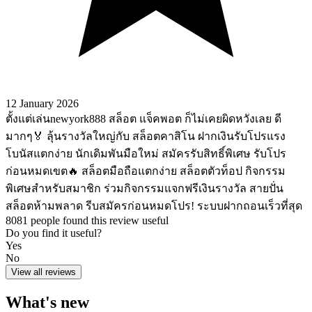
12 January 2026
ตั้งแต่เล่นnewyork888 สล็อต แจ็คพอต ก็ไม่เคยผิดหวังเลย ดี
มากๆ🏅 ลุ้นรางวัลใหญ่กับ สล็อตคาสิโน ฝากเงินรับโปรแรง
โบนัสแตกง่าย นักเดิมพันมือใหม่ สมัครรับสิทธิ์พิเศษ รับโปร
ก่อนหมดเขต🔥 สล็อตมือถือแตกง่าย สล็อตตัวท็อป กิจกรรม
พิเศษสำหรับสมาชิก ร่วมกิจกรรมแจกฟรีเงินรางวัล สายปั่น
สล็อตห้ามพลาด รีบสมัครก่อนหมดโปร! ระบบฝากถอนเร็วที่สุด
8081 people found this review useful
Do you find it useful?
Yes
No
View all reviews
What's new