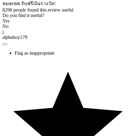
หมดเขต รับฟรีเงินรางวัล!
8298 people found this review useful
Do you find it useful?
Yes
No
j
alphaboy179
Flag as inappropriate