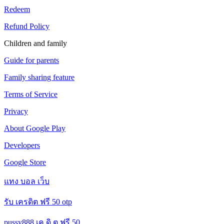
Redeem
Refund Policy
Children and family
Guide for parents
Family sharing feature
Terms of Service
Privacy
About Google Play
Developers
Google Store
แทง บอล เว็บ
รับ เครดิต ฟรี 50 otp
pussy888 เค ดิ ต ฟรี 50