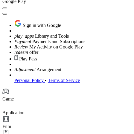
Google Play
Sign in with Google
play_apps
Library and Tools
Payment
Payments and Subscriptions
Review
My Activity on Google Play
redeem
offer
Play Pass
Adjustment
Arrangement
Personal Policy
•
Terms of Service
Game
Application
Film