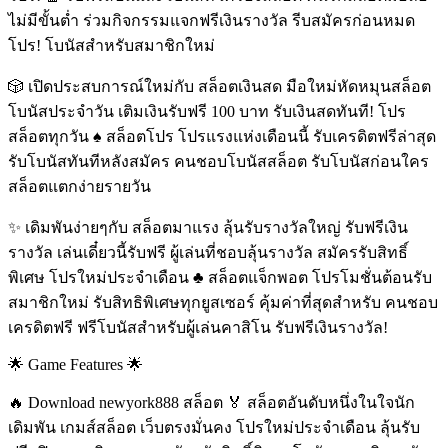
ไม่มีขั้นต่ำ ร่วมกิจกรรมแจกฟรีเงินรางวัล รีบสมัครก่อนหมด
โปร! โบนัสสำหรับสมาชิกใหม่
🎲 เปิดประสบการณ์ใหม่กับ สล็อตเงินสด มือใหม่หัดหมุนสล็อต
โบนัสประจำวัน เติมเงินรับฟรี 100 บาท รับเงินสดทันที! โปร
สล็อตทุกวัน ♠️ สล็อตโปร โปรแรงแห่งเดือนนี้ รับเครดิตฟรีล่าสุด
รับโบนัสทันทีหลังสมัคร คนชอบโบนัสสล็อต รับโบนัสก่อนใคร
สล็อตแตกง่ายรายวัน
✨ เดิมพันง่ายๆกับ สล็อตมาแรง ลุ้นรับรางวัลใหญ่ รับฟรีเงิน
รางวัล เล่นเดี๋ยวนี้รับฟรี ผู้เล่นที่ชอบลุ้นรางวัล สมัครรับสิทธิ์
พิเศษ โปรใหม่ประจำเดือน ♣️ สล็อตแจ็กพอต โปรโมชั่นต้อนรับ
สมาชิกใหม่ รับสิทธิพิเศษทุกยูสเซอร์ คุ้มค่าที่สุดสำหรับ คนชอบ
เครดิตฟรี ฟรีโบนัสสำหรับผู้เล่นคาสิโน รับฟรีเงินรางวัล!
🌟 Game Features 🌟
🔥 Download newyork888 สล็อต 🏅 สล็อตอันดับหนึ่งในใจนัก
เดิมพัน เกมส์สล็อต เว็บตรงมั่นคง โปรใหม่ประจำเดือน ลุ้นรับ