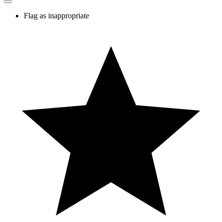
Flag as inappropriate