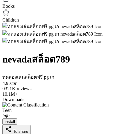
Books
Children
nevadaสล็อต789
ทดลองเล่นสล็อตฟรี pg เก
4.9
star
9321K reviews
10.1M+
Downloads
Teen
info
install
To share