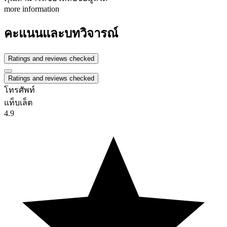
more information
คะแนนและบทวิจารณ์
Ratings and reviews checked
Ratings and reviews checked
โทรศัพท์
แท็บเล็ต
4.9