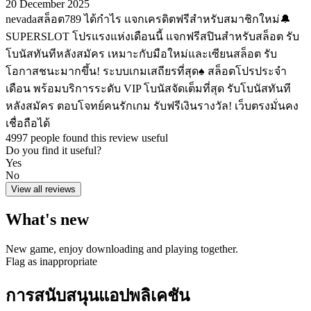
20 December 2025
nevadaสล็อต789 ได้กำไร แจกเครดิตฟรีสำหรับสมาชิกใหม่🔔
SUPERSLOT โปรแรงแห่งเดือนนี้ แจกฟรีสปินสำหรับสล็อต รับ
โบนัสทันทีหลังสมัคร เหมาะกับมือใหม่และเซียนสล็อต รับ
โอกาสชนะมากขึ้น! ระบบเกมเสถียรที่สุด♠️ สล็อตโปรประจำ
เดือน พร้อมบริการระดับ VIP โบนัสจัดเต็มที่สุด รับโบนัสทันที
หลังสมัคร ตอบโจทย์คนรักเกม รับฟรีเงินรางวัล! เว็บตรงมั่นคง
เชื่อถือได้
4997 people found this review useful
Do you find it useful?
Yes
No
View all reviews
What's new
New game, enjoy downloading and playing together.
Flag as inappropriate
การสนับสนุนแอปพลิเคชัน