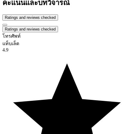
คะแนนและบทวิจารณ์
Ratings and reviews checked
Ratings and reviews checked
โทรศัพท์
แท็บเล็ต
4.9