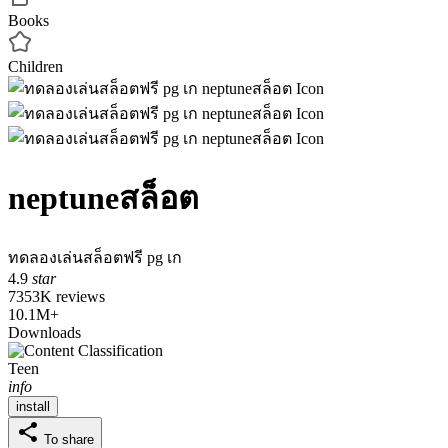
Books
Children
neptuneสล็อต
ทดลองเล่นสล็อตฟรี pg เก
4.9
star
7353K reviews
10.1M+
Downloads
Teen
info
install
To share