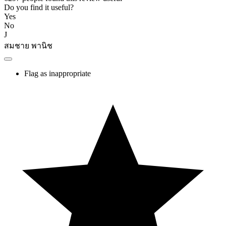
Do you find it useful?
Yes
No
J
สมชาย พานิช
Flag as inappropriate