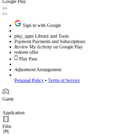
Google Play
Sign in with Google
play_apps
Library and Tools
Payment
Payments and Subscriptions
Review
My Activity on Google Play
redeem
offer
Play Pass
Adjustment
Arrangement
Personal Policy
•
Terms of Service
Game
Application
Film