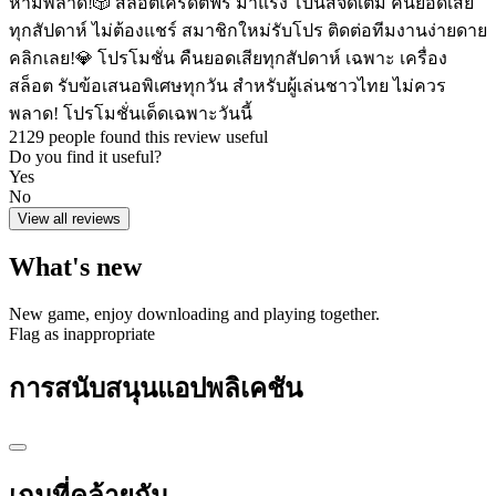
ห้ามพลาด!🎲 สล็อตเครดิตฟรี มาแรง โบนัสจัดเต็ม คืนยอดเสีย
ทุกสัปดาห์ ไม่ต้องแชร์ สมาชิกใหม่รับโปร ติดต่อทีมงานง่ายดาย
คลิกเลย!💎 โปรโมชั่น คืนยอดเสียทุกสัปดาห์ เฉพาะ เครื่อง
สล็อต รับข้อเสนอพิเศษทุกวัน สำหรับผู้เล่นชาวไทย ไม่ควร
พลาด! โปรโมชั่นเด็ดเฉพาะวันนี้
2129 people found this review useful
Do you find it useful?
Yes
No
View all reviews
What's new
New game, enjoy downloading and playing together.
Flag as inappropriate
การสนับสนุนแอปพลิเคชัน
เกมที่คล้ายกัน