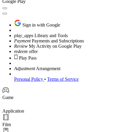
Google Play
Sign in with Google
play_apps
Library and Tools
Payment
Payments and Subscriptions
Review
My Activity on Google Play
redeem
offer
Play Pass
Adjustment
Arrangement
Personal Policy
•
Terms of Service
Game
Application
Film