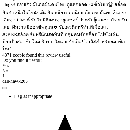
nbig33 ตอบเร็ว มีแอดมินคนไทย ดูแลตลอด 24 ชั่วโมง🏆 สล็อต
อันดับหนึ่งในใจนักเดิมพัน สล็อตยอดนิยม เว็บตรงมั่นคง คืนยอด
เสียทุกสัปดาห์ รับสิทธิพิเศษทุกยูสเซอร์ สำหรับผู้เล่นชาวไทย รับ
เลย! ทีมงานมืออาชีพดูแล🍀 รับเครดิตฟรีทันทีเมื่อเล่น
JOKERสล็อต รับฟรีเงินสดทันที กลุ่มคนรักสล็อต โปรโมชั่น
ต้อนรับสมาชิกใหม่ รับรางวัลแบบจัดเต็ม! โบนัสสำหรับสมาชิก
ใหม่
4371 people found this review useful
Do you find it useful?
Yes
No
J
darkhawk205
Flag as inappropriate