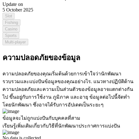
Update on
5 October 2025
Slot
Fishing
Casino
Sports
Multi-player
ความปลอดภัยของข้อมูล
ความปลอดภัยของคุณเริ่มต้นด้วยการเข้าใจว่านักพัฒนา
รวบรวมและแบ่งปันข้อมูลของคุณอย่างไร.
แนวทางปฏิบัติด้าน
ความปลอดภัยและความเป็นส่วนตัวของข้อมูลอาจแตกต่างกัน
ไป ขึ้นอยู่กับการใช้งาน ภูมิภาค และอายุ
ข้อมูลต่อไปนี้จัดทำ
โดยนักพัฒนา ซึ่งอาจได้รับการอัปเดตเป็นระยะๆ
ข้อมูลจะไม่ถูกแบ่งปันกับบุคคลที่สาม
เรียนรู้เพิ่มเติมเกี่ยวกับวิธีที่นักพัฒนาประกาศการแบ่งปัน
No data is collected