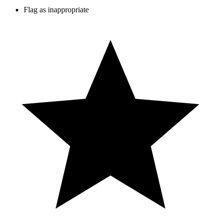
Flag as inappropriate