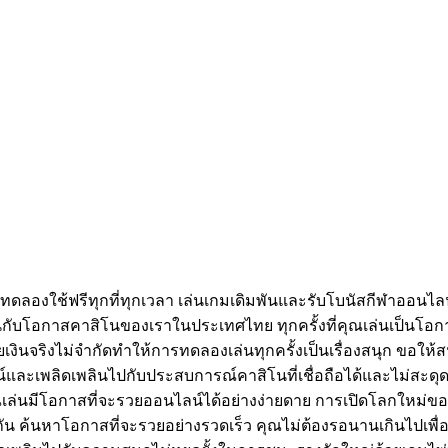
ลองใช้ฟรีทุกที่ทุกเวลา เล่นเกมเดิมพันและรับโบนัสกีฬาออนไลน์
่นกับโอกาสคาสิโนของเราในประเทศไทย ทุกครั้งที่คุณเล่นเป็นโอก
เงินจริงไม่จำกัดทำให้การทดลองเล่นทุกครั้งเป็นเรื่องสนุก ขอ
และเพลิดเพลินไปกับประสบการณ์คาสิโนที่เชื่อถือได้และไม่สะดุด
คุณเล่นมีโอกาสที่จะรวยออนไลน์ได้อย่างง่ายดาย การเปิดโลกใหม่
น ค้นหาโอกาสที่จะรวยอย่างรวดเร็ว คุณไม่ต้องรอนานเกินไปเพื่