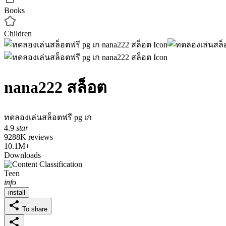
Books
Children
nana222 สล็อต
ทดลองเล่นสล็อตฟรี pg เก
4.9
star
9288K reviews
10.1M+
Downloads
Teen
info
install
To share