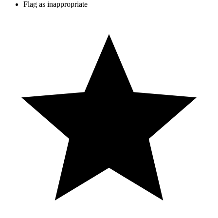
Flag as inappropriate