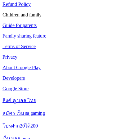
Refund Policy
Children and family
Guide for parents
Family sharing feature
Terms of Service
Privacy
About Google Play
Developers
Google Store
ลิงค์ ดู บอล ไทย
สมัคร เว็บ sa gaming
โปรฝาก20ได้200
เว็บ บอล auto