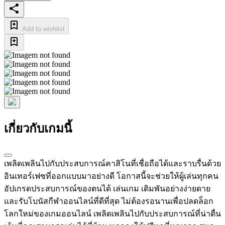
Add to wishlist
เกี่ยวกับเกมนี้
เพลิดเพลินไปกับประสบการณ์คาสิโนที่เชื่อถือได้และราบรื่นด้วย
อินเทอร์เฟซที่ออกแบบมาอย่างดี โอกาสนี้จะช่วยให้ผู้เล่นทุกคน
อัปเกรดประสบการณ์ของตนได้ เล่นเกม เดิมพันอย่างง่ายดาย
และรับโบนัสกีฬาออนไลน์ที่ดีที่สุด ไม่ต้องรอนานเพื่อปลดล็อก
โลกใหม่ของเกมออนไลน์ เพลิดเพลินไปกับประสบการณ์ที่น่าตื่น