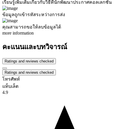
เรียนรู้เพิ่มเติมเกี่ยวกับวิธีที่นักพัฒนาประกาศคอลเลกชัน
ข้อมูลถูกเข้ารหัสระหว่างการส่ง
คุณสามารถขอให้ลบข้อมูลได้
more information
คะแนนและบทวิจารณ์
Ratings and reviews checked
Ratings and reviews checked
โทรศัพท์
แท็บเล็ต
4.9