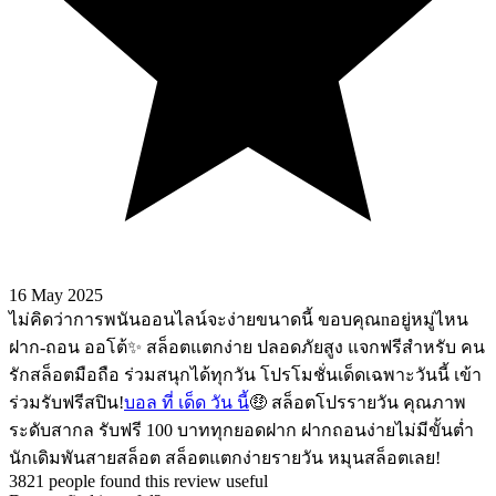
16 May 2025
ไม่คิดว่าการพนันออนไลน์จะง่ายขนาดนี้ ขอบคุณnอยู่หมู่ไหน
ฝาก-ถอน ออโต้✨ สล็อตแตกง่าย ปลอดภัยสูง แจกฟรีสำหรับ คน
รักสล็อตมือถือ ร่วมสนุกได้ทุกวัน โปรโมชั่นเด็ดเฉพาะวันนี้ เข้า
ร่วมรับฟรีสปิน!
บอล ที่ เด็ด วัน นี้
🤑 สล็อตโปรรายวัน คุณภาพ
ระดับสากล รับฟรี 100 บาททุกยอดฝาก ฝากถอนง่ายไม่มีขั้นต่ำ
นักเดิมพันสายสล็อต สล็อตแตกง่ายรายวัน หมุนสล็อตเลย!
3821 people found this review useful