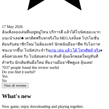
17 May 2026
ฉันเพิ่งลองเล่นที่nอยู่หมู่ไหน บริการดี แล้วได้โบนัสเยอะมาก
แนะนำเลย!♣️ เครดิตฟรีแจกจริงใน MEGAสล็อต โปรโมชั่น
ต้อนรับสมาชิกใหม่ ไม่ต้องแชร์ นักพนันมืออาชีพ รับโอกาส
ชนะมากขึ้น! โบนัสประจำวัน
เกม เล่น แล้ว ได้ โทรศัพท์ จริง
♦️
สล็อตวอเลท รับ โบนัสแตกง่าย ทันที ลุ้นแจ็กพอตใหญ่ทันที
สำหรับ นักเดิมพันมือใหม่ ทีมงานมืออาชีพดูแล ลุ้นเลย!
7037 people found this review useful
Do you find it useful?
Yes
No
View all reviews
What's new
New game, enjoy downloading and playing together.