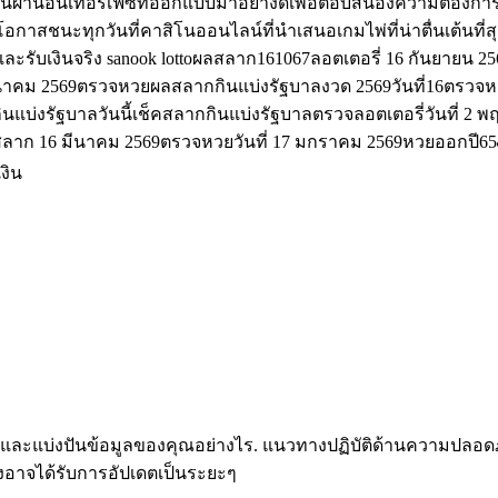
วันผ่านอินเทอร์เฟซที่ออกแบบมาอย่างดีเพื่อตอบสนองความต้องกา
บโอกาสชนะทุกวันที่คาสิโนออนไลน์ที่นำเสนอเกมไพ่ที่น่าตื่นเต้นที่
ับเงินจริง sanook lottoผลสลาก161067ลอตเตอรี่ 16 กันยายน 2569
ีนาคม 2569ตรวจหวยผลสลากกินแบ่งรัฐบาลงวด 2569วันที่16ตรวจห
แบ่งรัฐบาลวันนี้เช็คสลากกินแบ่งรัฐบาลตรวจลอตเตอรี่วันที่
าก 16 มีนาคม 2569ตรวจหวยวันที่ 17 มกราคม 2569หวยออกปี65🕹️ 
งิน
และแบ่งปันข้อมูลของคุณอย่างไร.
แนวทางปฏิบัติด้านความปลอดภั
่งอาจได้รับการอัปเดตเป็นระยะๆ