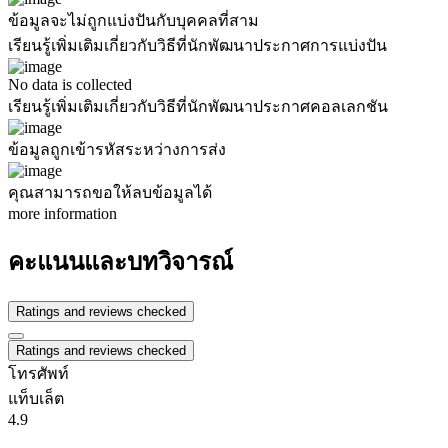
ข้อมูลจะไม่ถูกแบ่งปันกับบุคคลที่สาม
เรียนรู้เพิ่มเติมเกี่ยวกับวิธีที่นักพัฒนาประกาศการแบ่งปัน
No data is collected
เรียนรู้เพิ่มเติมเกี่ยวกับวิธีที่นักพัฒนาประกาศคอลเลกชัน
ข้อมูลถูกเข้ารหัสระหว่างการส่ง
คุณสามารถขอให้ลบข้อมูลได้
more information
คะแนนและบทวิจารณ์
Ratings and reviews checked
Ratings and reviews checked
โทรศัพท์
แท็บเล็ต
4.9