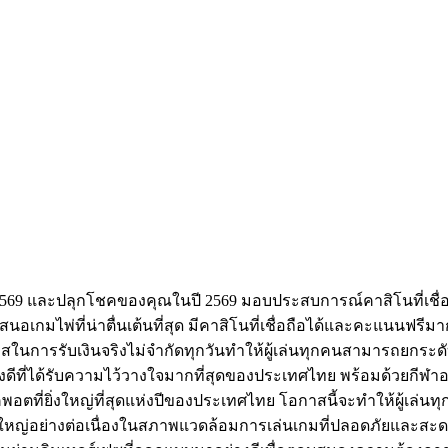
2569 และปลุกโชคของคุณในปี 2569 มอบประสบการณ์คาสิโนที่เชื่อถ
เสนอเกมไพ่ที่น่าตื่นเต้นที่สุด มีคาสิโนที่เชื่อถือได้และคะแนน
กาสในการรับเงินจริงไม่จำกัดทุกวันทำให้ผู้เล่นทุกคนสามารถย
างดีที่ได้รับความไว้วางใจมากที่สุดของประเทศไทย พร้อมด้วยกี
อตที่ยิ่งใหญ่ที่สุดแห่งปีของประเทศไทย โอกาสนี้จะทำให้ผู้เล
หญ่อย่างต่อเนื่องในสภาพแวดล้อมการเล่นเกมที่ปลอดภัยและสะดว