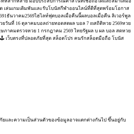
รที่หลากหลาย มอบประสบการณ์คาสิโนที่เชื่อถือได้และสม่ำเสมอ
สุด เล่นเกมเดิมพันและรับโบนัสกีฬาออนไลน์ที่ดีที่สุดพร้อมโอกาส
1ธันวาคม2569ไฮไลท์ฟุตบอลเมื่อคืนนี้ผลบอลเมื่อคืน ลิเวอร์พูล
วยวันที่ 16 ตุลาคมบอลถ่ายทอดสดผล บอล 7 mสถิติหวย 2569หวย
 2 พฤษภาคมตรวจหวย 1 กรกฎาคม 2569 ไทยรัฐผล บ ผล บอล สดหวย
เว็บตรงที่ปลอดภัยที่สุด สล็อตโปร คนรักสล็อตมือถือ โบนัส
ยและความเป็นส่วนตัวของข้อมูลอาจแตกต่างกันไป ขึ้นอยู่กับ