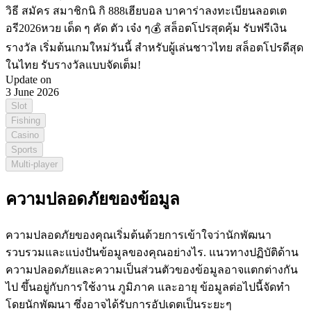
วิธี สมัคร สมาชิกนิ กิ 888เฮียบอล บาคาร่าลงทะเบียนลอตเต
อรี2026หวย เด็ด ๆ คัด ตัว เจ๋ง ๆ💰 สล็อตโปรสุดคุ้ม รับฟรีเงิน
รางวัล เริ่มต้นเกมใหม่วันนี้ สำหรับผู้เล่นชาวไทย สล็อตโปรดีสุด
ในไทย รับรางวัลแบบจัดเต็ม!
Update on
3 June 2026
Slot
Fishing
Casino
Sports
Multi-player
ความปลอดภัยของข้อมูล
ความปลอดภัยของคุณเริ่มต้นด้วยการเข้าใจว่านักพัฒนา
รวบรวมและแบ่งปันข้อมูลของคุณอย่างไร.
แนวทางปฏิบัติด้าน
ความปลอดภัยและความเป็นส่วนตัวของข้อมูลอาจแตกต่างกัน
ไป ขึ้นอยู่กับการใช้งาน ภูมิภาค และอายุ
ข้อมูลต่อไปนี้จัดทำ
โดยนักพัฒนา ซึ่งอาจได้รับการอัปเดตเป็นระยะๆ