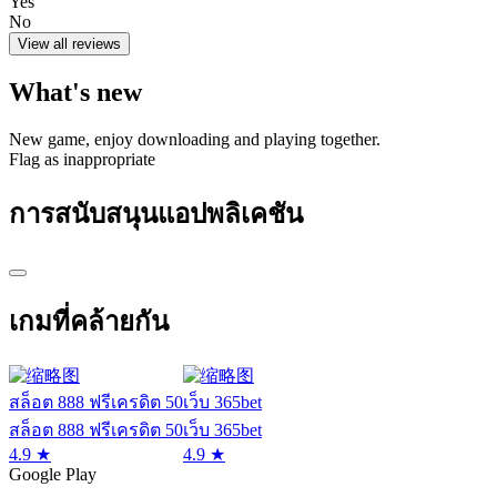
Yes
No
View all reviews
What's new
New game, enjoy downloading and playing together.
Flag as inappropriate
การสนับสนุนแอปพลิเคชัน
เกมที่คล้ายกัน
สล็อต 888 ฟรีเครดิต 50
เว็บ 365bet
สล็อต 888 ฟรีเครดิต 50
เว็บ 365bet
4.9 ★
4.9 ★
Google Play