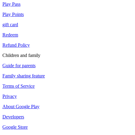
Play Pass
Play Points
gift card
Redeem
Refund Policy
Children and family
Guide for parents
Family sharing feature
Terms of Service
Privacy
About Google Play
Developers
Google Store