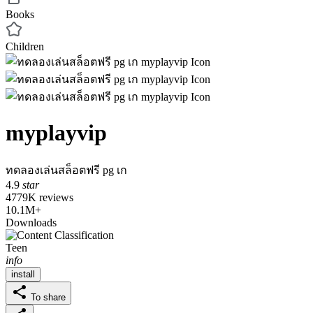
Books
Children
myplayvip
ทดลองเล่นสล็อตฟรี pg เก
4.9
star
4779K reviews
10.1M+
Downloads
Teen
info
install
To share