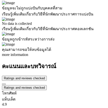
ข้อมูลจะไม่ถูกแบ่งปันกับบุคคลที่สาม
เรียนรู้เพิ่มเติมเกี่ยวกับวิธีที่นักพัฒนาประกาศการแบ่งปัน
No data is collected
เรียนรู้เพิ่มเติมเกี่ยวกับวิธีที่นักพัฒนาประกาศคอลเลกชัน
ข้อมูลถูกเข้ารหัสระหว่างการส่ง
คุณสามารถขอให้ลบข้อมูลได้
more information
คะแนนและบทวิจารณ์
Ratings and reviews checked
Ratings and reviews checked
โทรศัพท์
แท็บเล็ต
4.9