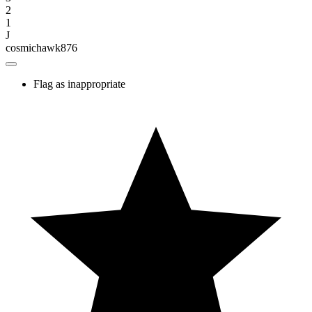
2
1
J
cosmichawk876
Flag as inappropriate