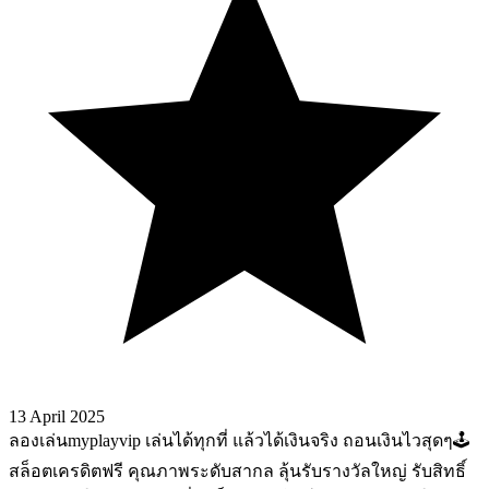
13 April 2025
ลองเล่นmyplayvip เล่นได้ทุกที่ แล้วได้เงินจริง ถอนเงินไวสุดๆ🕹️
สล็อตเครดิตฟรี คุณภาพระดับสากล ลุ้นรับรางวัลใหญ่ รับสิทธิ์