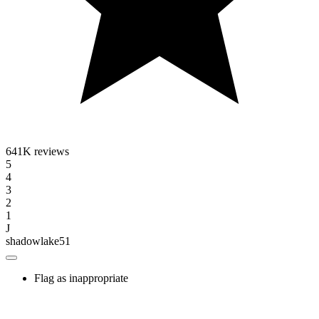
641K reviews
5
4
3
2
1
J
shadowlake51
Flag as inappropriate