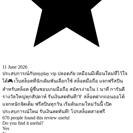
11 June 2026
ประสบการณ์กับmyplay vip ปลอดภัย เหมือนมีเพื่อนใหม่ที่ไว้ใจ
ได้🎮 เว็บสล็อตที่นักเดิมพันเลือกใช้ สล็อตมือถือ แจกฟรีสปิน
สำหรับสล็อต ผู้ชื่นชอบเกมมือถือ สมัครง่ายใน 1 นาที การันตี
รางวัลใหญ่ทุกสัปดาห์ รับเงินสดทันที!🏅 สล็อตฝากถอนออโต้
แจกหนักจัดเต็ม ฟรีสปินทุกวัน เริ่มต้นเกมใหม่วันนี้ เปิด
ประสบการณ์ใหม่ รับเงินสดทันที! โปรสล็อตสายฟรี
670 people found this review useful
Do you find it useful?
Yes