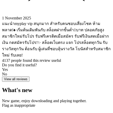
1 November 2025
แนะนำmyplay vip สนุกมาก สำหรับคนชอบเสี่ยงโชค ห้าม
พลาด!♠️ เริ่มต้นเดิมพันกับ สล็อตฝากขั้นต่ำ1บาท ปลอดภัยสูง
สมาชิกใหม่รับโปร รับฟรีเครดิตเมื่อสมัคร รับฟรีเงินสดเมื่อฝาก
เงิน กดสมัครรับโปร!✨ สล็อตเว็บตรง แจก โปรสล็อตทุกวัน รับ
รางวัลทุกวัน ต้อนรับ ผู้เล่นที่ชอบลุ้นรางวัล โบนัสสำหรับสมาชิก
ใหม่ รับเลย!
4137 people found this review useful
Do you find it useful?
Yes
No
View all reviews
What's new
New game, enjoy downloading and playing together.
Flag as inappropriate