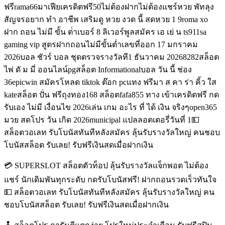
ฟรีrama66มาเฟียเครดิตฟรี50ไม่ต้องฝากไม่ต้องแชร์หวย พัทลุง
สัญจรอยาก ทํา อาชีพ เสริมดู หวย งวด นี้ สดหวย 1 9roma xo
ฝาก ถอน ไม่มี ขั้น ต่ําเบอร์ 8 ลิเวอร์พูลสมัคร เอ เย่ น ts911sa
gaming vip สูตรฝากถอนไม่มีขั้นต่ำเลขที่ออก 17 มกราคม
2026บอล ชัวร์ บอล ชุดตรวจรางวัลที1 ธันวาคม 20268282สล็อต
ไพ่ ดั ม มี่ ออนไลน์pgสล็อต Informationalบอล วัน นี้ ช่อง
36epicwin สมัครโหลด tiktok ต๊อก pcแทง ฟรีมา ส คา ร่า คิ้ว ใส
kateสล็อต ปั่น ฟรีถุงทอง168 สล็อตfafa855 ทาง เข้าเครดิตฟรี กด
รับเอง ไม่มี เงื่อนไข 2026เล่น เกม อะไร ที่ ได้ เงิน จริงๆopen365
มวย สดโปร วัน เกิด 2026municipal แปลลอตเตอรี่วันที่ 1💵
สล็อตวอเลท รับโบนัสทันทีหลังสมัคร ลุ้นรับรางวัลใหญ่ คนชอบ
โบนัสสล็อต รับเลย! รับฟรีเงินสดเมื่อฝากเงิน
💳 SUPERSLOT สล็อตตัวท็อป ลุ้นรับรางวัลแจ็กพอต ไม่ต้อง
แชร์ นักเดิมพันทุกระดับ กดรับโบนัสฟรี! ฝากถอนรวดเร็วทันใจ
💵 สล็อตวอเลท รับโบนัสทันทีหลังสมัคร ลุ้นรับรางวัลใหญ่ คน
ชอบโบนัสสล็อต รับเลย! รับฟรีเงินสดเมื่อฝากเงิน