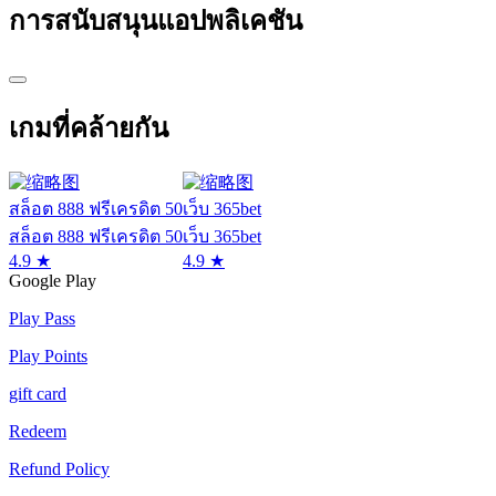
การสนับสนุนแอปพลิเคชัน
เกมที่คล้ายกัน
สล็อต 888 ฟรีเครดิต 50
เว็บ 365bet
สล็อต 888 ฟรีเครดิต 50
เว็บ 365bet
4.9 ★
4.9 ★
Google Play
Play Pass
Play Points
gift card
Redeem
Refund Policy