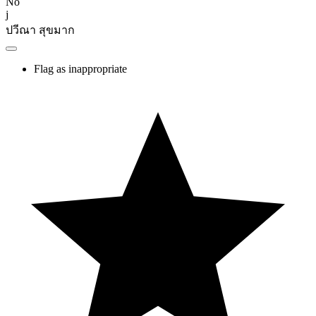
No
j
ปวีณา สุขมาก
Flag as inappropriate