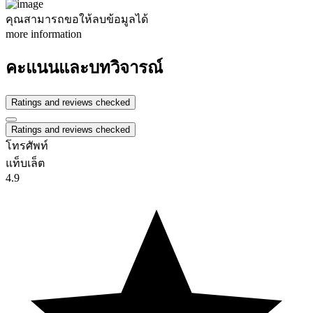
คุณสามารถขอให้ลบข้อมูลได้
more information
คะแนนและบทวิจารณ์
Ratings and reviews checked
Ratings and reviews checked
โทรศัพท์
แท็บเล็ต
4.9