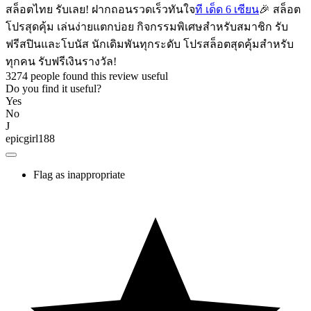
สล็อตไทย รับเลย! ฝากถอนรวดเร็วทันใจ
ที เด็ด 6 เซียน
🎉 สล็อต
โปรสุดคุ้ม เล่นง่ายแตกบ่อย กิจกรรมพิเศษสำหรับสมาชิก รับ
ฟรีสปินและโบนัส นักเดิมพันทุกระดับ โปรสล็อตสุดคุ้มสำหรับ
ทุกคน รับฟรีเงินรางวัล!
3274 people found this review useful
Do you find it useful?
Yes
No
J
epicgirl188
Flag as inappropriate