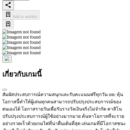
Add to wishlist
เกี่ยวกับเกมนี้
สัมผัสประสบการณ์ความสนุกและรับคะแนนฟรีทุกวัน mtc หุ้น
โอกาสนี้ทำให้ผู้เล่นทุกคนสามารถปรับปรุงประสบการณ์ของ
ตนเองได้ โอกาสรายวันเพื่อรับรางวัลเงินจริงไม่จำกัด คาสิโน
ปรับปรุงประสบการณ์ผู้ใช้อย่างมากมาย ค้นหาโอกาสที่จะรวย
อย่างรวดเร็วด้วยเกมไพ่ที่น่าตื่นเต้นที่สุด เล่นเกมที่มีโอกาสชนะ