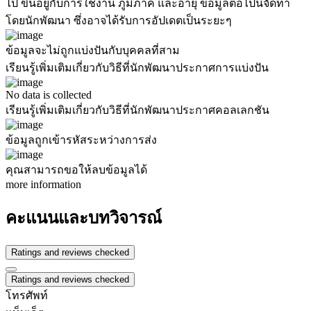
ไป ขึ้นอยู่กับการใช้งาน ภูมิภาค และอายุ
ข้อมูลต่อไปนี้จัดทำ
โดยนักพัฒนา ซึ่งอาจได้รับการอัปเดตเป็นระยะๆ
ข้อมูลจะไม่ถูกแบ่งปันกับบุคคลที่สาม
เรียนรู้เพิ่มเติมเกี่ยวกับวิธีที่นักพัฒนาประกาศการแบ่งปัน
No data is collected
เรียนรู้เพิ่มเติมเกี่ยวกับวิธีที่นักพัฒนาประกาศคอลเลกชัน
ข้อมูลถูกเข้ารหัสระหว่างการส่ง
คุณสามารถขอให้ลบข้อมูลได้
more information
คะแนนและบทวิจารณ์
Ratings and reviews checked
Ratings and reviews checked
โทรศัพท์