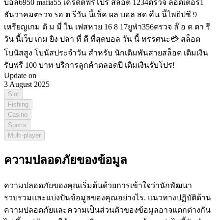
บอล6950 mafia55 เครดิตฟรีโปร สล็อต 1234ตรวจ ลอตเตอรี1
ธันวาคมตรวจ รอ ต รีวัน นี้เช็ค ผล บอล สด คืน นี้ไพยิปซี 9
เหรียญเกม ดั ม มี่ ใน เฟสหวย 16 8 17ยูฟ่า356ตรวจ ล๊ อ ต ตา รี
วัน นี้เว็บ เกม ยิง ปลา ที่ ดี ที่สุดบอล วัน นี้ ทรรศนะ💳 สล็อต
โบนัสสูง โบนัสประจำวัน สำหรับ นักเดิมพันสายสล็อต เติมเงิน
รับฟรี 100 บาท บริการลูกค้าตลอดปี เติมเงินรับโปร!
Update on
3 August 2025
Slot
Fishing
Casino
Sports
Multi-player
ความปลอดภัยของข้อมูล
ความปลอดภัยของคุณเริ่มต้นด้วยการเข้าใจว่านักพัฒนา
รวบรวมและแบ่งปันข้อมูลของคุณอย่างไร.
แนวทางปฏิบัติด้าน
ความปลอดภัยและความเป็นส่วนตัวของข้อมูลอาจแตกต่างกัน