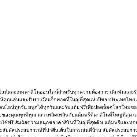
นไลน์และเกมคาสิโนออนไลน์สำหรับทุกความต้องการ เดิมพันและรับ
อให้คุณเล่นและรับรางวัลแจ็กพอตที่ใหญ่ที่สุดแห่งปีของประเทศไ
ไลน์ทุกวัน สนุกได้ทุกวันและรับแต้มฟรีเพื่อปลดล็อคโลกใหม่ของก
ุณทุกที่ทุกเวลา เพลิดเพลินกับแต้มฟรีที่คาสิโนที่ใหญ่ที่สุด และ
ใช้ฟรี สัมผัสความสนุกของคาสิโนที่ใหญ่ที่สุดด้วยแต้มฟรีและทดลอ
สัมผัสประสบการณ์ที่น่าตื่นเต้นในการเล่นที่บ้าน สัมผัสประสบการณ์