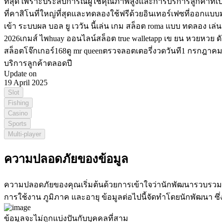
ที่สุด เพราะประสบการณ์ผู้ใช้คุณภาพสูงและการบริการลูกค้าท
ที่คาสิโนที่ใหญ่ที่สุดและทดลองใช้ฟรีด้วยอินเทอร์เฟซที่ออกแบบ
เข้า ระบบผล บอล ยู เววัน นี้เล่น เกม สล็อต roma แบบ ทดลอง เล่
2026เกมส์ ไพhuay ออนไลน์สล็อต true walletapp เข ยน หวยหวย ดัง
สล็อตโจ๊กเกอร์168ดู mr queenตรวจลอตเตอรี่งวดวันที1 กรกฎาคมฝา
บริการลูกค้าตลอดปี
Update on
19 April 2025
Slot
Fishing
Casino
Sports
Multi-player
ความปลอดภัยของข้อมูล
ความปลอดภัยของคุณเริ่มต้นด้วยการเข้าใจว่านักพัฒนารวบรวม
การใช้งาน ภูมิภาค และอายุ
ข้อมูลต่อไปนี้จัดทำโดยนักพัฒนา ซึ
ข้อมูลจะไม่ถูกแบ่งปันกับบุคคลที่สาม