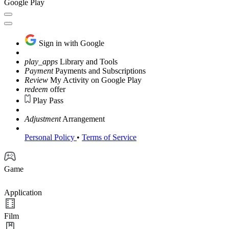
Google Play
Sign in with Google
play_apps
Library and Tools
Payment
Payments and Subscriptions
Review
My Activity on Google Play
redeem
offer
Play Pass
Adjustment
Arrangement
Personal Policy
•
Terms of Service
Game
Application
Film