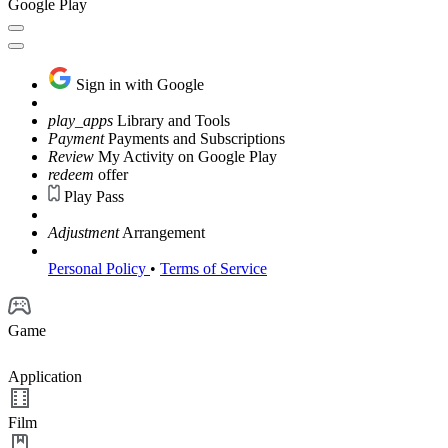
Google Play
Sign in with Google
play_apps
Library and Tools
Payment
Payments and Subscriptions
Review
My Activity on Google Play
redeem
offer
Play Pass
Adjustment
Arrangement
Personal Policy
•
Terms of Service
Game
Application
Film