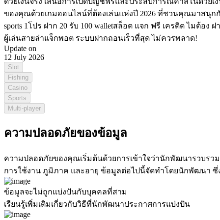
ด้วยเงินจริง เสนอการเปิดบัญชีฟรีและประสบการณ์คาสิโนด้วยเง
ของคุณด้วยเกมออนไลน์ที่ต้องเล่นแห่งปี 2026 ที่ชวนคุณมาสนุกกับก
sports 1โปร ฝาก 20 รับ 100 walletสล็อต แจก ฟรี เครดิต ไมต้
ผู้เล่นสายล่าแจ็กพอต ระบบฝากถอนเร็วที่สุด ไม่ควรพลาด!
Update on
12 July 2026
Slot
Fishing
Casino
Sports
Multi-player
ความปลอดภัยของข้อมูล
ความปลอดภัยของคุณเริ่มต้นด้วยการเข้าใจว่านักพัฒนารวบรวม
การใช้งาน ภูมิภาค และอายุ
ข้อมูลต่อไปนี้จัดทำโดยนักพัฒนา ซึ
ข้อมูลจะไม่ถูกแบ่งปันกับบุคคลที่สาม
เรียนรู้เพิ่มเติมเกี่ยวกับวิธีที่นักพัฒนาประกาศการแบ่งปัน