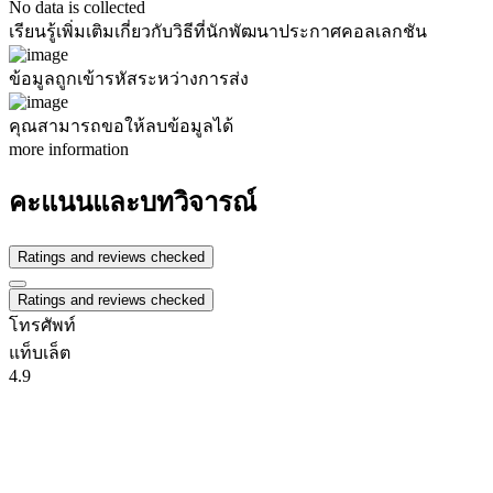
No data is collected
เรียนรู้เพิ่มเติมเกี่ยวกับวิธีที่นักพัฒนาประกาศคอลเลกชัน
ข้อมูลถูกเข้ารหัสระหว่างการส่ง
คุณสามารถขอให้ลบข้อมูลได้
more information
คะแนนและบทวิจารณ์
Ratings and reviews checked
Ratings and reviews checked
โทรศัพท์
แท็บเล็ต
4.9