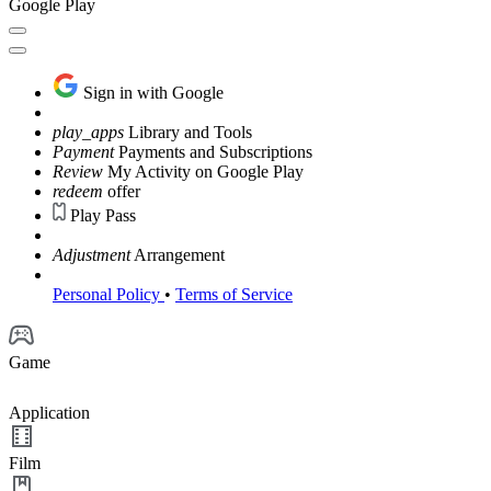
Google Play
Sign in with Google
play_apps
Library and Tools
Payment
Payments and Subscriptions
Review
My Activity on Google Play
redeem
offer
Play Pass
Adjustment
Arrangement
Personal Policy
•
Terms of Service
Game
Application
Film