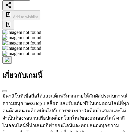
Add to wishlist
เกี่ยวกับเกมนี้
มีคาสิโนที่เชื่อถือได้และแต้มฟรีมากมายให้สัมผัสประสบการณ์
ความสนุก messi top 1 สล็อต และรับแต้มฟรีในเกมออนไลน์ที่ทุก
คนต้องเล่น เพลิดเพลินไปกับการชนะรางวัลที่สม่ำเสมอและไม่
จำเป็นต้องรอนานเพื่อปลดล็อกโลกใหม่ของเกมออนไลน์ คาสิ
โนออนไลน์ที่นำเสนอกีฬาออนไลน์และตอบสนองทุกความ