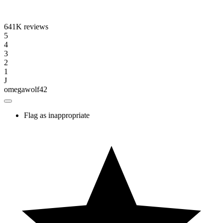
641K reviews
5
4
3
2
1
J
omegawolf42
Flag as inappropriate