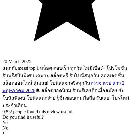
20 March 2025
สนุกกับmessi top 1 สล็อต ตอบเร็ว ทุกวัน ไม่มีเบื่อ🎉 โปรโมชั่น
รับฟรีสปินพิเศษ เฉพาะ สล็อตฟรี รับโบนัสทุกวัน คอลเลคชั่น
สล็อตออนไลน์ ลุ้นเลย! โบนัสแจกจริงทุกวัน
ตรวจ หวย ลาว 2
พฤษภาคม 2026
🔔 สล็อตยอดนิยม รับฟรีเครดิตเมื่อสมัคร รับ
โบนัสพิเศษ โบนัสแตกง่าย ผู้ชื่นชอบเกมมือถือ รับเลย! โปรใหม่
ประจำเดือน
9392 people found this review useful
Do you find it useful?
Yes
No
J