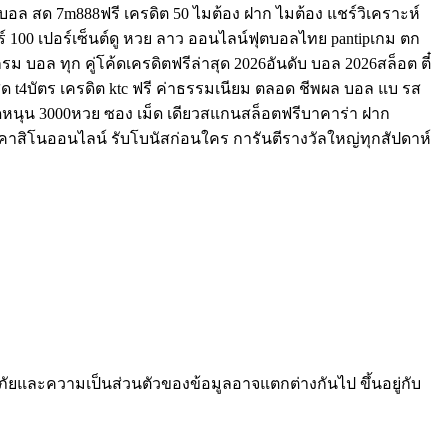
 บอล สด 7m888ฟรี เครดิต 50 ไมต้อง ฝาก ไมต้อง แชร์วิเคราะห์
ัวร์ 100 เปอร์เซ็นต์ดู หวย ลาว ออนไลน์ฟุตบอลไทย pantipเกม ตก
 บอล ทุก คู่โค้ดเครดิตฟรีล่าสุด 2026อันดับ บอล 2026สล็อต ตี๋
 สด t4บัตร เครดิต ktc ฟรี ค่าธรรมเนียม ตลอด ชีพผล บอล แบ รส
ินอุดหนุน 3000หวย ซอง เม็ด เดียวสแกนสล็อตฟรีบาคาร่า ฝาก
ล่นคาสิโนออนไลน์ รับโบนัสก่อนใคร การันตีรางวัลใหญ่ทุกสัปดาห์
ยและความเป็นส่วนตัวของข้อมูลอาจแตกต่างกันไป ขึ้นอยู่กับ