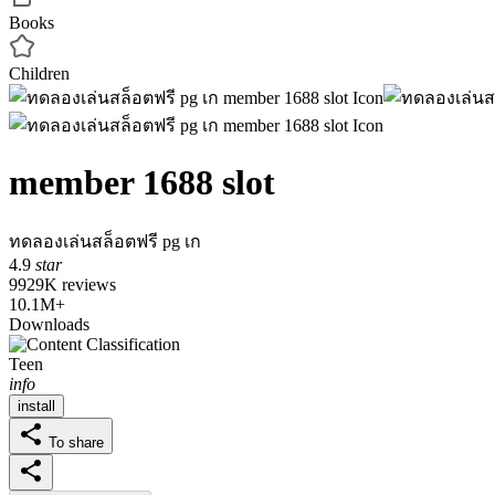
Books
Children
member 1688 slot
ทดลองเล่นสล็อตฟรี pg เก
4.9
star
9929K reviews
10.1M+
Downloads
Teen
info
install
To share