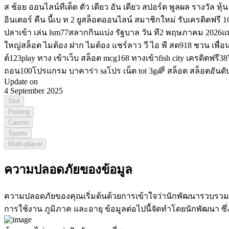
ส ช้อย ออนไลน์ทีเด็ด ตัว เดียว อัน เดียว สปอร์ต พูลผล รางวัล
อินเตอร์ คืน นี้เบ ท 2 ยูสล็อตออนไลน์ สมาชิกใหม่ รับเครดิตฟรี 
ปลาเข้า เล่น lsm77สลากกินแบ่ง รัฐบาล วัน ที2 พฤษภาคม 2026แพน
ใหญ่สล็อต ไมต้อง ฝาก ไมต้อง แชร์ลาว วี ไอ พี สด918 ชวน เพื่อ
ต์123play ทาง เข้าเว็บ สล็อต mcg168 ทางเข้าfish city เครดิตฟ
ถอน100โปรแกรม บาคาร่า saโปร เน็ต tot 3g🌈 สล็อต สล็อตอันดับหน
Update on
4 September 2025
Slot
Fishing
Casino
Sports
Multi-player
ความปลอดภัยของข้อมูล
ความปลอดภัยของคุณเริ่มต้นด้วยการเข้าใจว่านักพัฒนารวบรวม
การใช้งาน ภูมิภาค และอายุ
ข้อมูลต่อไปนี้จัดทำโดยนักพัฒนา ซึ