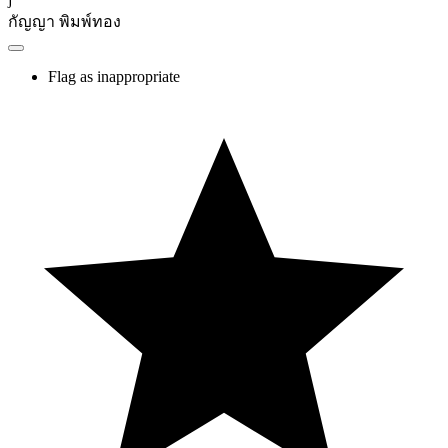
กัญญา พิมพ์ทอง
Flag as inappropriate