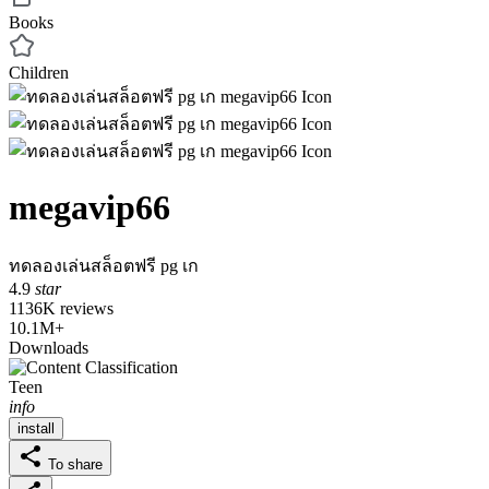
Books
Children
megavip66
ทดลองเล่นสล็อตฟรี pg เก
4.9
star
1136K reviews
10.1M+
Downloads
Teen
info
install
To share