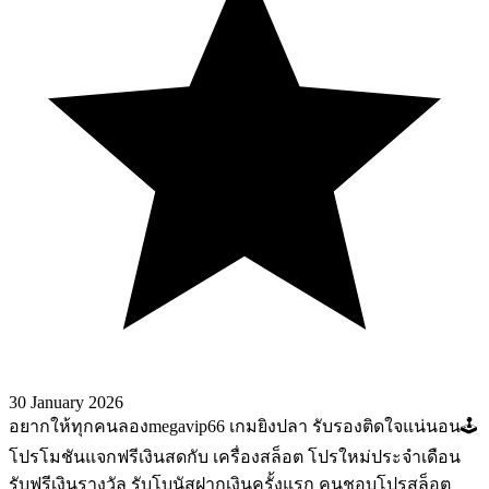
30 January 2026
อยากให้ทุกคนลองmegavip66 เกมยิงปลา รับรองติดใจแน่นอน🕹️
โปรโมชันแจกฟรีเงินสดกับ เครื่องสล็อต โปรใหม่ประจำเดือน
รับฟรีเงินรางวัล รับโบนัสฝากเงินครั้งแรก คนชอบโปรสล็อต