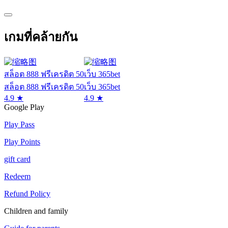
เกมที่คล้ายกัน
สล็อต 888 ฟรีเครดิต 50
เว็บ 365bet
สล็อต 888 ฟรีเครดิต 50
เว็บ 365bet
4.9 ★
4.9 ★
Google Play
Play Pass
Play Points
gift card
Redeem
Refund Policy
Children and family