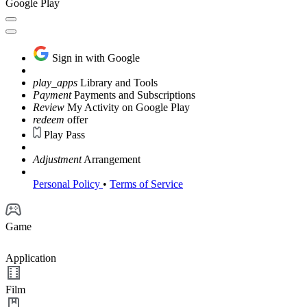
Google Play
Sign in with Google
play_apps
Library and Tools
Payment
Payments and Subscriptions
Review
My Activity on Google Play
redeem
offer
Play Pass
Adjustment
Arrangement
Personal Policy
•
Terms of Service
Game
Application
Film