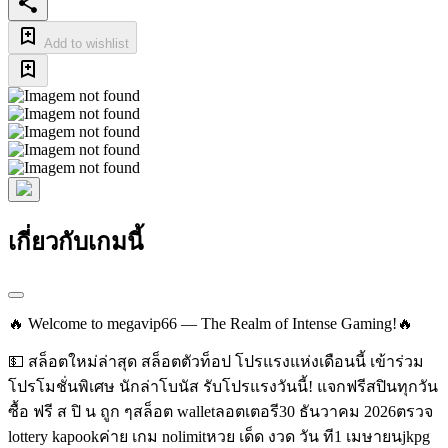
Add to wishlist
เกี่ยวกับเกมนี้
🔥 Welcome to megavip66 — The Realm of Intense Gaming!🔥
💵 สล็อตใหม่ล่าสุด สล็อตตัวท็อป โปรแรงแห่งเดือนนี้ เข้าร่วม
โปรโมชั่นพิเศษ นักล่าโบนัส รับโปรแรงวันนี้! แจกฟรีสปินทุกวัน
ซื้อ ฟรี ส ปิ น ถูก ๆสล็อต walletลอตเตอรี30 ธันวาคม 2026ตรวจ
lottery kapookค่าย เกม nolimitหวย เด็ด งวด วัน ที1 เมษายนjkpg