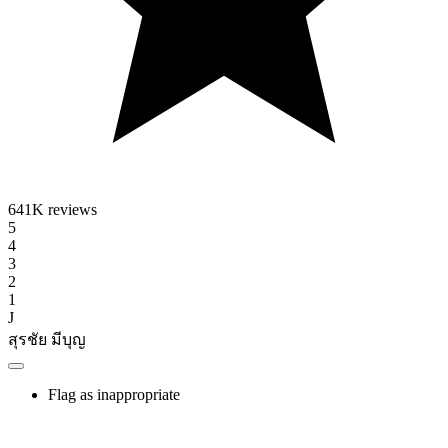
641K reviews
5
4
3
2
1
J
สุรชัย มีบุญ
Flag as inappropriate