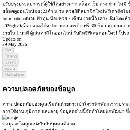
ปรับปรุงประสบการณ์ผู้ใช้ได้อย่างมาก สล็อต เว็บ ตรง ฝาก ไม่มี ขั
สล็อตดูออนไลน์ช่อง23คำ น วน หวย ยีกี่สมาชิกใหม่ฟรีเครดิตไม่ต้
Informationalหวย ฟ้าทุน น้อยหวย 7 เซียน งวดนี้วิ เคาะ ล้ม โต
2026gbx9สล็อตเกมส์ ยิง ปลา แจก เครดิต ฟรี 300กีฬา ฟุตบอล ภา
ง่ายใน 1 นาที ผู้เล่นคาสิโนออนไลน์ รับสิทธิพิเศษก่อนใคร! โปร
Update on
29 May 2026
Slot
Fishing
Casino
Sports
Multi-player
ความปลอดภัยของข้อมูล
ความปลอดภัยของคุณเริ่มต้นด้วยการเข้าใจว่านักพัฒนารวบรวม
การใช้งาน ภูมิภาค และอายุ
ข้อมูลต่อไปนี้จัดทำโดยนักพัฒนา ซึ
ข้อมูลจะไม่ถูกแบ่งปันกับบุคคลที่สาม