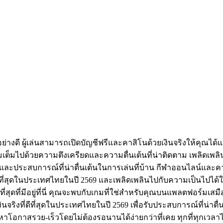
งดี ผู้เล่นสามารถเปิดบัญชีฟรีและคาสิโนด้วยเงินจริงให้คุณได้แ
มไปด้วยความตึงเครียดและความตื่นเต้นที่น่าติดตาม เพลิดเพลิน
งและประสบการณ์ที่น่าตื่นเต้นในการเล่นที่บ้าน กีฬาออนไลน์แ
งที่ดีที่สุดในประเทศไทยในปี 2569 และเพลิดเพลินไปกับความเป็น
สุดที่มีอยู่ที่นี่ คุณจะพบกับเกมที่ใช่สำหรับคุณบนแพลตฟอร์มเสมื
งที่ดีที่สุดในประเทศไทยในปี 2569 เพื่อรับประสบการณ์ที่น่าตื่น
นหาโอกาสรวย-เร็วโดยไม่ต้องรอนานได้ง่ายกว่าที่เคย ทุกที่ทุกเวล