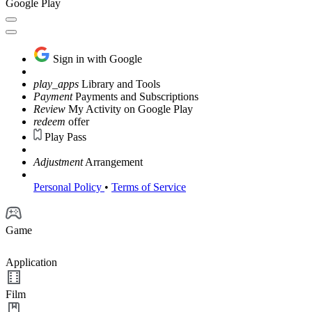
Google Play
Sign in with Google
play_apps
Library and Tools
Payment
Payments and Subscriptions
Review
My Activity on Google Play
redeem
offer
Play Pass
Adjustment
Arrangement
Personal Policy
•
Terms of Service
Game
Application
Film