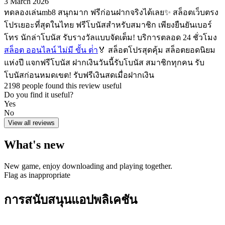
3 March 2026
ทดลองเล่นmb8 สนุกมาก ฟรีก่อนฝากจริงได้เลย✨ สล็อตเว็บตรง
โปรเยอะที่สุดในไทย ฟรีโบนัสสำหรับสมาชิก เพียงยืนยันเบอร์
โทร นักล่าโบนัส รับรางวัลแบบจัดเต็ม! บริการตลอด 24 ชั่วโมง
สล็อต ออนไลน์ ไม่มี ขั้น ต่ํา
🏅 สล็อตโปรสุดคุ้ม สล็อตยอดนิยม
แห่งปี แจกฟรีโบนัส ฝากเงินวันนี้รับโบนัส สมาชิกทุกคน รับ
โบนัสก่อนหมดเขต! รับฟรีเงินสดเมื่อฝากเงิน
2198 people found this review useful
Do you find it useful?
Yes
No
View all reviews
What's new
New game, enjoy downloading and playing together.
Flag as inappropriate
การสนับสนุนแอปพลิเคชัน