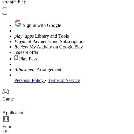
Google Play
Sign in with Google
play_apps
Library and Tools
Payment
Payments and Subscriptions
Review
My Activity on Google Play
redeem
offer
Play Pass
Adjustment
Arrangement
Personal Policy
•
Terms of Service
Game
Application
Film