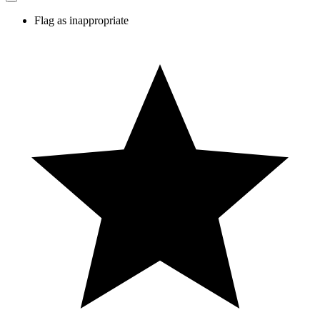
Flag as inappropriate