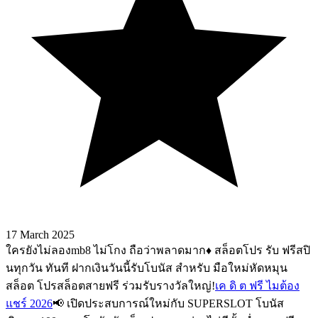
17 March 2025
ใครยังไม่ลองmb8 ไม่โกง ถือว่าพลาดมาก♦️ สล็อตโปร รับ ฟรีสปิ
นทุกวัน ทันที ฝากเงินวันนี้รับโบนัส สำหรับ มือใหม่หัดหมุน
สล็อต โปรสล็อตสายฟรี ร่วมรับรางวัลใหญ่!
เค ดิ ต ฟรี ไมต้อง
แชร์ 2026
📢 เปิดประสบการณ์ใหม่กับ SUPERSLOT โบนัส