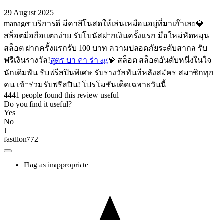
29 August 2025
manager บริการดี มีคาสิโนสดให้เล่นเหมือนอยู่ที่มาเก๊าเลย💎
สล็อตมือถือแตกง่าย รับโบนัสฝากเงินครั้งแรก มือใหม่หัดหมุน
สล็อต ฝากครั้งแรกรับ 100 บาท ความปลอดภัยระดับสากล รับ
ฟรีเงินรางวัล!
สูตร บา ค่า ร่า ag
💎 สล็อต สล็อตอันดับหนึ่งในใจ
นักเดิมพัน รับฟรีสปินพิเศษ รับรางวัลทันทีหลังสมัคร สมาชิกทุก
คน เข้าร่วมรับฟรีสปิน! โปรโมชั่นเด็ดเฉพาะวันนี้
4441 people found this review useful
Do you find it useful?
Yes
No
J
fastlion772
Flag as inappropriate