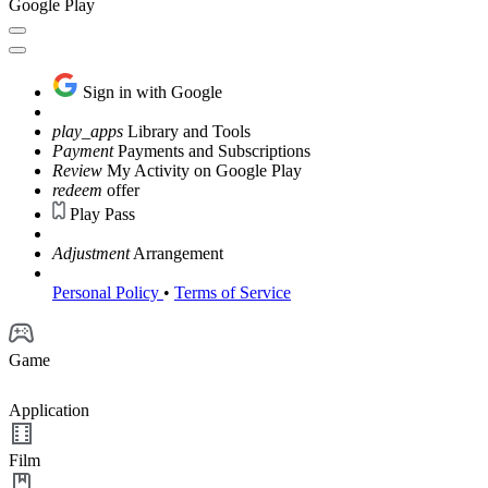
Google Play
Sign in with Google
play_apps
Library and Tools
Payment
Payments and Subscriptions
Review
My Activity on Google Play
redeem
offer
Play Pass
Adjustment
Arrangement
Personal Policy
•
Terms of Service
Game
Application
Film