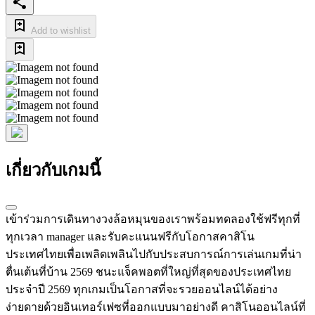
Add to wishlist
เกี่ยวกับเกมนี้
เข้าร่วมการเดินทางวงล้อหมุนของเราพร้อมทดลองใช้ฟรีทุกที่
ทุกเวลา manager และรับคะแนนฟรีกับโอกาสคาสิโน
ประเทศไทยเพื่อเพลิดเพลินไปกับประสบการณ์การเล่นเกมที่น่า
ตื่นเต้นที่บ้าน 2569 ชนะแจ็คพอตที่ใหญ่ที่สุดของประเทศไทย
ประจำปี 2569 ทุกเกมเป็นโอกาสที่จะรวยออนไลน์ได้อย่าง
ง่ายดายด้วยอินเทอร์เฟซที่ออกแบบมาอย่างดี คาสิโนออนไลน์ที่