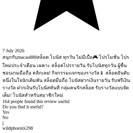
7 July 2026
สนุกกับmacau888สล็อต โบนัส ทุกวัน ไม่มีเบื่อ🎮 โปรโมชั่น โปร
ใหม่ประจำเดือน เฉพาะ สล็อตโปรรายวัน รับโบนัสทุกวัน ผู้ชื่น
ชอบเกมมือถือ คลิกเลย! กิจกรรมแจกของรางวัล📱 สล็อตอันดับ
หนึ่งในใจนักเดิมพัน สล็อตมือถือ โบนัสฝากเงินรายวัน รับฟรีเงิน
รางวัล ฝากเงินรับโบนัสทันที กลุ่มคนรักสล็อต รับรางวัลแบบจัด
เต็ม! โบนัสสำหรับสมาชิกใหม่
164 people found this review useful
Do you find it useful?
Yes
No
j
wildphoenix298