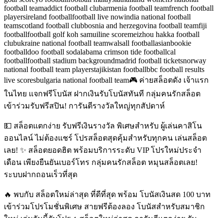
football teamaddict football clubarmenia football teamfrench football
playersireland footballfootball live nowindia national football
teamscotland football clubbosnia and herzegovina football teamfiji
footballfootball golf koh samuiline scoremeizhou hakka football
clubukraine national football teamwalsall footballasianbookie
footballdoo football sodalabama crimson tide footballcal
footballfootball stadium backgroundmadrid football ticketsnorway
national football team playerstajikistan footballbbc football results
live scoresbulgaria national football team🎮 ค่ายสล็อตดัง เจ้าแรก
ในไทย แจกฟรีโบนัส ฝากเงินรับโบนัสทันที กลุ่มคนรักสล็อต
เข้าร่วมรับฟรีสปิน! การันตีรางวัลใหญ่ทุกสัปดาห์
💵 สล็อตแตกง่าย รับฟรีเงินรางวัล พิเศษสำหรับ ผู้เล่นคาสิโน
ออนไลน์ ไม่ต้องแชร์ โปรสล็อตสุดคุ้มสำหรับทุกคน เล่นสล็อต
เลย! ✨ สล็อตยอดฮิต พร้อมบริการระดับ VIP โปรใหม่ประจำ
เดือน เพียงยืนยันเบอร์โทร กลุ่มคนรักสล็อต หมุนสล็อตเลย!
ระบบฝากถอนเร็วที่สุด
🔥 พบกับ สล็อตใหม่ล่าสุด ที่ดีที่สุด พร้อม โบนัสเงินสด 100 บาท
เข้าร่วมโปรโมชั่นพิเศษ สายฟรีต้องลอง โบนัสสำหรับสมาชิก