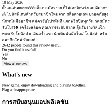
10 May 2026
ตั้งแต่เล่นmacau888สล็อต สมัครง่าย ก็ไม่เคยผิดหวังเลย ดีมากๆ
💰 โบนัสพิเศษสำหรับสมาชิกใหม่จาก สล็อตวอเลท ปลอดภัยสูง
นักพนันมืออาชีพ สมัครรับโปรทันที แจกฟรีสปินทุกวัน กดสมัคร
รับโปร!🍀 เครื่องสล็อต คุณภาพระดับสากล ลุ้นรับรางวัลแจ็ก
พอต รับโบนัสฝากเงินครั้งแรก นักเดิมพันมือใหม่ โบนัสสำหรับ
สมาชิกใหม่ รับเลย!
2642 people found this review useful
Do you find it useful?
Yes
No
View all reviews
What's new
New game, enjoy downloading and playing together.
Flag as inappropriate
การสนับสนุนแอปพลิเคชัน