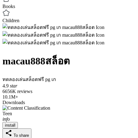
Books
Children
macau888สล็อต
ทดลองเล่นสล็อตฟรี pg เก
4.9
star
6656K reviews
10.1M+
Downloads
Teen
info
install
To share