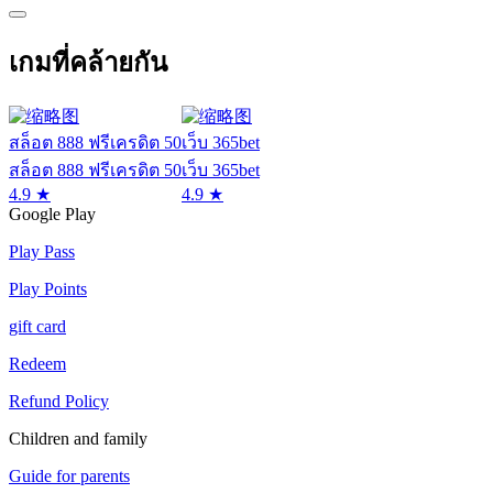
เกมที่คล้ายกัน
สล็อต 888 ฟรีเครดิต 50
เว็บ 365bet
สล็อต 888 ฟรีเครดิต 50
เว็บ 365bet
4.9 ★
4.9 ★
Google Play
Play Pass
Play Points
gift card
Redeem
Refund Policy
Children and family
Guide for parents