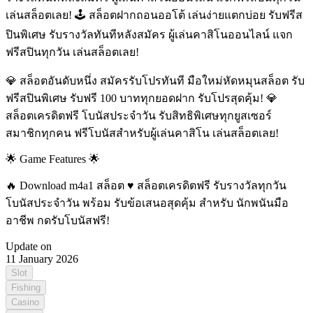
เล่นสล็อตเลย! 🕹️ สล็อตฝากถอนออโต้ เล่นง่ายแตกบ่อย รับฟรีส
ปินพิเศษ รับรางวัลทันทีหลังสมัคร ผู้เล่นคาสิโนออนไลน์ แจก
ฟรีสปินทุกวัน เล่นสล็อตเลย!
💎 สล็อตอันดับหนึ่ง สมัครรับโปรทันที มือใหม่หัดหมุนสล็อต รับ
ฟรีสปินพิเศษ รับฟรี 100 บาททุกยอดฝาก รับโปรสุดคุ้ม! 💎
สล็อตเครดิตฟรี โบนัสประจำวัน รับสิทธิพิเศษทุกยูสเซอร์
สมาชิกทุกคน ฟรีโบนัสสำหรับผู้เล่นคาสิโน เล่นสล็อตเลย!
🌟 Game Features 🌟
🔥 Download m4a1 สล็อต ♥️ สล็อตเครดิตฟรี รับรางวัลทุกวัน
โบนัสประจำวัน พร้อม รับข้อเสนอสุดคุ้ม สำหรับ นักพนันมือ
อาชีพ กดรับโบนัสฟรี!
Update on
11 January 2026
Slot
Fishing
Casino