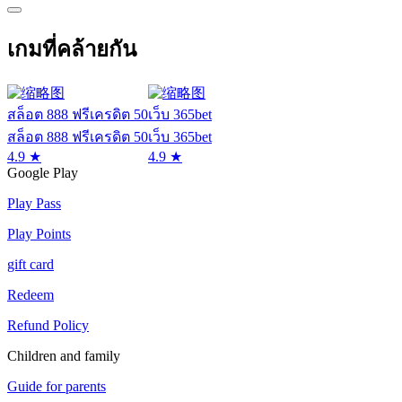
เกมที่คล้ายกัน
สล็อต 888 ฟรีเครดิต 50
เว็บ 365bet
สล็อต 888 ฟรีเครดิต 50
เว็บ 365bet
4.9 ★
4.9 ★
Google Play
Play Pass
Play Points
gift card
Redeem
Refund Policy
Children and family
Guide for parents