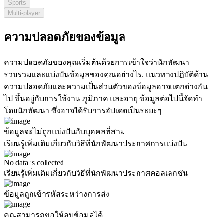
Sports
Multi-player
ความปลอดภัยของข้อมูล
ความปลอดภัยของคุณเริ่มต้นด้วยการเข้าใจว่านักพัฒนา
รวบรวมและแบ่งปันข้อมูลของคุณอย่างไร.
แนวทางปฏิบัติด้าน
ความปลอดภัยและความเป็นส่วนตัวของข้อมูลอาจแตกต่างกัน
ไป ขึ้นอยู่กับการใช้งาน ภูมิภาค และอายุ
ข้อมูลต่อไปนี้จัดทำ
โดยนักพัฒนา ซึ่งอาจได้รับการอัปเดตเป็นระยะๆ
ข้อมูลจะไม่ถูกแบ่งปันกับบุคคลที่สาม
เรียนรู้เพิ่มเติมเกี่ยวกับวิธีที่นักพัฒนาประกาศการแบ่งปัน
No data is collected
เรียนรู้เพิ่มเติมเกี่ยวกับวิธีที่นักพัฒนาประกาศคอลเลกชัน
ข้อมูลถูกเข้ารหัสระหว่างการส่ง
คุณสามารถขอให้ลบข้อมูลได้