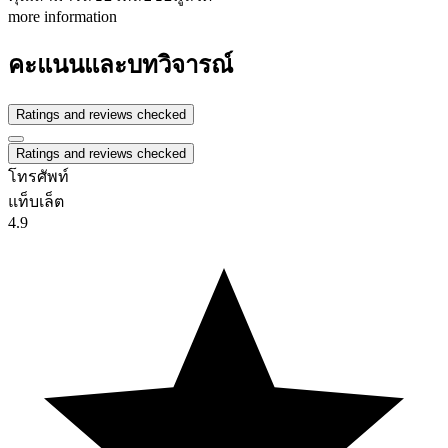
more information
คะแนนและบทวิจารณ์
Ratings and reviews checked
Ratings and reviews checked
โทรศัพท์
แท็บเล็ต
4.9