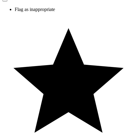
Flag as inappropriate