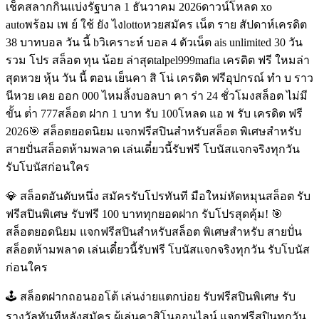
เช็คสลากกินแบ่งรัฐบาล 1 ธันวาคม 2026ดาวน์โหลด xo
autoพร้อม เพ ย์ ใช้ ยัง ไงlottoหวยสมัคร เน็ต ราย สัปดาห์เครดิต
38 บาทบอล วัน นี้ bวิเคราะห์ บอล 4 ตัวเน็ต ais unlimited 30 วัน
รวม โปร สล็อต ทุน น้อย ล่าสุดtalpel999mafia เครดิต ฟรี ใหมล่า
สุดหวย หุ้น วัน นี้ ตอน เย็นคา สิ โน่ เครดิต ฟรีอุปกรณ์ ทํา บ ราว
นีหวย เคย ออก 000 ไหมลิ้งบอลบา คา ร่า 24 ชั่วโมงสล็อต ไม่มี
ขั้น ต่ํา 777สล็อต ฝาก 1 บาท รับ 100โหลด แอ พ รับ เครดิต ฟรี
2026🎯 สล็อตยอดนิยม แจกฟรีสปินสำหรับสล็อต พิเศษสำหรับ
สายปั่นสล็อตห้ามพลาด เล่นเดี๋ยวนี้รับฟรี โบนัสแจกจริงทุกวัน
รับโบนัสก่อนใคร
💎 สล็อตอันดับหนึ่ง สมัครรับโปรทันที มือใหม่หัดหมุนสล็อต รับ
ฟรีสปินพิเศษ รับฟรี 100 บาททุกยอดฝาก รับโปรสุดคุ้ม! 🎯
สล็อตยอดนิยม แจกฟรีสปินสำหรับสล็อต พิเศษสำหรับ สายปั่น
สล็อตห้ามพลาด เล่นเดี๋ยวนี้รับฟรี โบนัสแจกจริงทุกวัน รับโบนัส
ก่อนใคร
🕹️ สล็อตฝากถอนออโต้ เล่นง่ายแตกบ่อย รับฟรีสปินพิเศษ รับ
รางวัลทันทีหลังสมัคร ผู้เล่นคาสิโนออนไลน์ แจกฟรีสปินทุกวัน