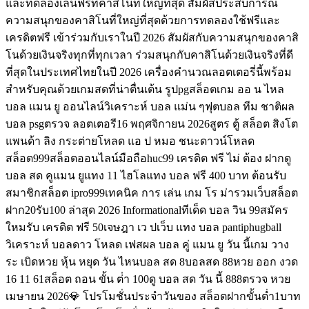
และทดลองเล่นฟรีที่คาสิโนที่ใหญ่ที่สุด สัมผัสประสบการณ์
ความสนุกของคาสิโนที่ใหญ่ที่สุดด้วยการทดลองใช้ฟรีและ
เครดิตฟรี เข้าร่วมกับเราในปี 2026 สัมผัสกับความสนุกของคาสิ
โนด้วยเงินจริงทุกที่ทุกเวลา ร่วมสนุกกับคาสิโนด้วยเงินจริงที่ดี
ที่สุดในประเทศไทยในปี 2026 เครื่องคำนวณลอตเตอรี่นี้พร้อม
สำหรับคุณด้วยเกมสดที่น่าตื่นเต้น รูปpgสล็อตเกม ออ น ไหล
บอล แมน ยู ออนไลน์วิเคราะห์ บอล แม่น ๆฟุตบอล ทีม ชาติผล
บอล psgตรวจ ลอตเตอรี16 พฤศจิกายน 2026สูตร ตู้ สล็อต สิงโต
แพนด้า ลิง กระต่ายโหลด แอ ป หมอ ชนะดาวน์โหลด
สล็อต999สล็อตออนไลน์มือถือhuc99 เครดิต ฟรี ไม่ ต้อง ฝากดู
บอล สด คูแมน ยูแทง 11 ไฮโลแทง บอล ฟรี 400 บาท ต้อนรับ
สมาชิกสล็อต ipro999เทคนิค การ เล่น เกม โร ม่ารวมเว็บสล็อต
ฝาก20รับ100 ล่าสุด 2026 Informationalทีเด็ด บอล วิน 99สมัคร
ใหมรับ เครดิต ฟรี 50เจษฎา เว ปเว็บ แทง บอล pantiphugball
วิเคราะห์ บอลดาว โหลด เฟสผล บอล คู่ แมน ยู วัน นี้เกม วาง
ระ เบิดหวย หุ้น หยุด วัน ไหนบอล สด 8บอลสด 88หวย ออก งวด
16 11 61สล็อต ถอน ขั้น ต่ํา 100ดู บอล สด วัน นี้ 888ตรวจ หวย
เมษายน 2026💎 โปรโมชั่นประจำวันของ สล็อตฝากขั้นต่ำ1บาท