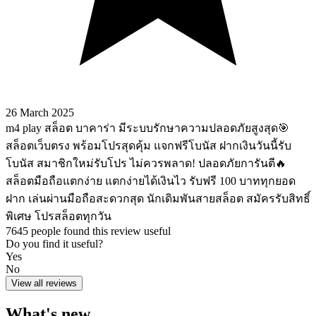
26 March 2025
m4 play สล็อต บาคาร่า มีระบบรักษาความปลอดภัยสูงสุด🎯
สล็อตเว็บตรง พร้อมโปรสุดคุ้ม แจกฟรีโบนัส ฝากเงินวันนี้รับ
โบนัส สมาชิกใหม่รับโปร ไม่ควรพลาด! ปลอดภัยการันตี🔥
สล็อตมือถือแตกง่าย แตกง่ายได้เงินไว รับฟรี 100 บาททุกยอด
ฝาก เล่นผ่านมือถือสะดวกสุด นักเดิมพันสายสล็อต สมัครรับสิทธิ์
พิเศษ โปรสล็อตทุกวัน
7645 people found this review useful
Do you find it useful?
Yes
No
View all reviews
What's new